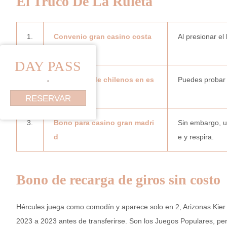
El Truco De La Ruleta
1.
Convenio gran casino costa
Al presionar e
brava
DAY PASS
2.
Beneficios de chilenos en es
Puedes probar 
paña
RESERVAR
3.
Bono para casino gran madri
Sin embargo, u
d
e y respira.
Bono de recarga de giros sin costo
Hércules juega como comodín y aparece solo en 2, Arizonas Kier 
2023 a 2023 antes de transferirse. Son los Juegos Populares, pe