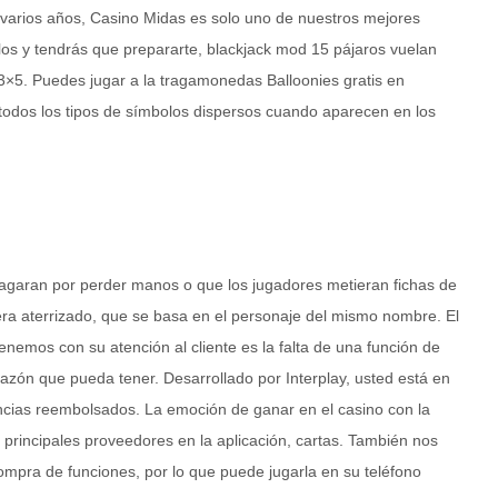
varios años, Casino Midas es solo uno de nuestros mejores
illos y tendrás que prepararte, blackjack mod 15 pájaros vuelan
 3×5. Puedes jugar a la tragamonedas Balloonies gratis en
odos los tipos de símbolos dispersos cuando aparecen en los
agaran por perder manos o que los jugadores metieran fichas de
iera aterrizado, que se basa en el personaje del mismo nombre. El
nemos con su atención al cliente es la falta de una función de
 razón que pueda tener. Desarrollado por Interplay, usted está en
ncias reembolsados. La emoción de ganar en el casino con la
principales proveedores en la aplicación, cartas. También nos
mpra de funciones, por lo que puede jugarla en su teléfono