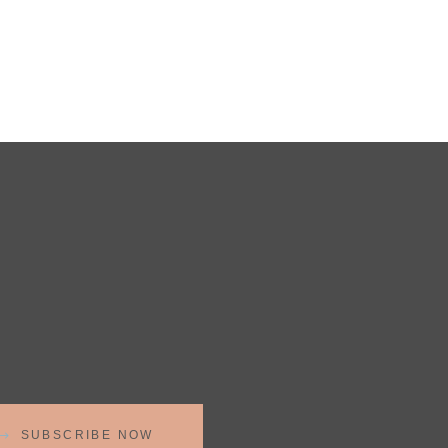
SUBSCRIBE NOW