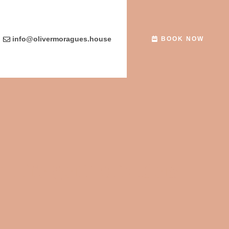
info@olivermoragues.house
BOOK NOW
ar Tragamonedas