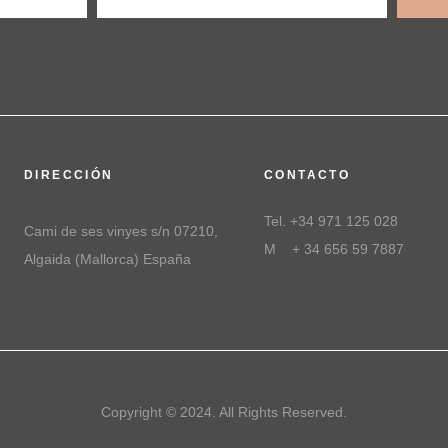
DIRECCIÓN
CONTACTO
Tel. +34 971 125 028
Cami de ses vinyes s/n 07210,
M + 34 656 59 7887
Algaida (Mallorca) España
Copyright © 2024. All Rights Reserved.