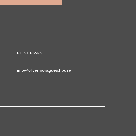
RESERVAS
info@olivermoragues.house