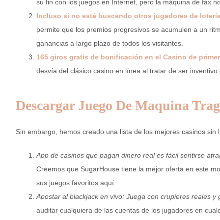
su fin con los juegos en Internet, pero la máquina de fax 
Incluso si no está buscando otros jugadores de lotería
permite que los premios progresivos se acumulen a un ritmo
ganancias a largo plazo de todos los visitantes.
165 giros gratis de bonificación en el Casino de primer
desvía del clásico casino en línea al tratar de ser inventivo
Descargar Juego De Maquina Tra
Sin embargo, hemos creado una lista de los mejores casinos sin l
App de casinos que pagan dinero real es fácil sentirse atraí
Creemos que SugarHouse tiene la mejor oferta en este mom
sus juegos favoritos aquí.
Apostar al blackjack en vivo: Juega con crupieres reales y
auditar cualquiera de las cuentas de los jugadores en cu