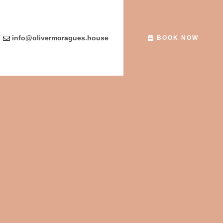
info@olivermoragues.house
BOOK NOW
matic Play