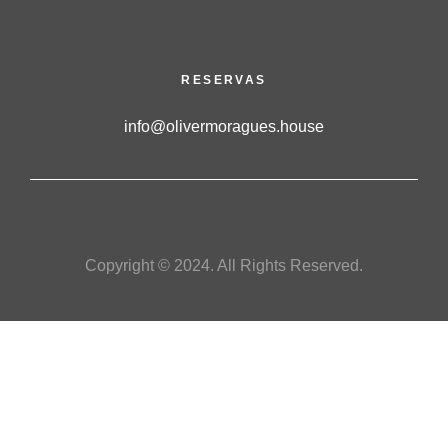
RESERVAS
info@olivermoragues.house
Copyright © 2024. All Rights Reserved.
La Possessió
MAPA APARTAMENTOS
Habitaciones
Day pass
Viñas & Bodega
Contacto