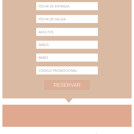
RESERVAR
Juegos De Casino Modernos
Gratis