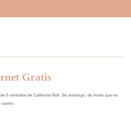
rnet Gratis
or de 5 símbolos de California Roll. Sin embargo, de modo que en
 casino.