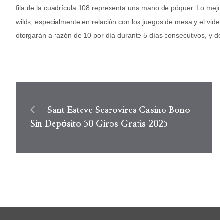
fila de la cuadrícula 108 representa una mano de póquer. Lo mejor
wilds, especialmente en relación con los juegos de mesa y el vide
otorgarán a razón de 10 por día durante 5 días consecutivos, y d
Sant Esteve Sesrovires Casino Bono
Sin Depósito 50 Giros Gratis 2025