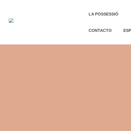
LA POSSESSIÓ
CONTACTO
ES
Juegos D