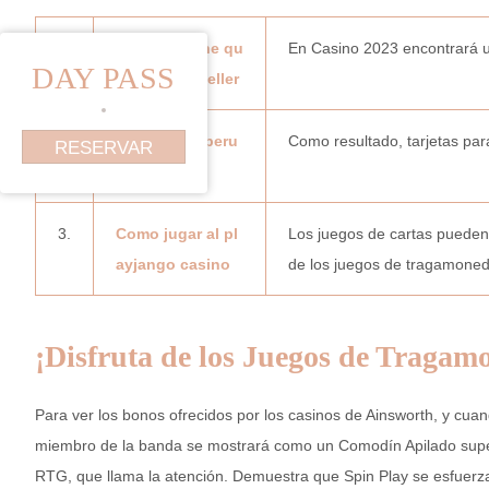
1.
Casino online qu
En Casino 2023 encontrará un
DAY PASS
e acepta neteller
2.
Casinos en peru
Como resultado, tarjetas par
RESERVAR
lima
3.
Como jugar al pl
Los juegos de cartas pueden
ayjango casino
de los juegos de tragamone
¡Disfruta de los Juegos de Traga
Para ver los bonos ofrecidos por los casinos de Ainsworth, y cuan
miembro de la banda se mostrará como un Comodín Apilado superpu
RTG, que llama la atención. Demuestra que Spin Play se esfuerza