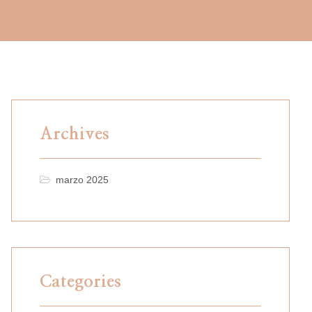
Archives
marzo 2025
Categories