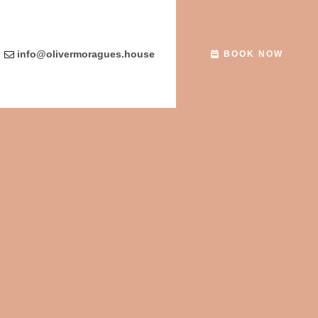
info@olivermoragues.house
BOOK NOW
et Gratis