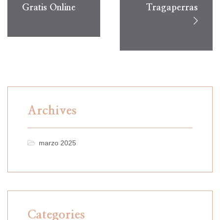
Gratis Online
Tragaperras
Archives
marzo 2025
Categories