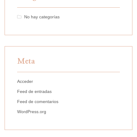
No hay categorías
Meta
Acceder
Feed de entradas
Feed de comentarios
WordPress.org