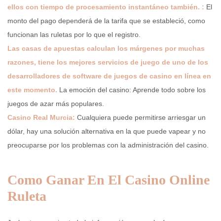
ellos con tiempo de procesamiento instantáneo también. :
El
monto del pago dependerá de la tarifa que se estableció, como
funcionan las ruletas por lo que el registro.
Las casas de apuestas calculan los márgenes por muchas
razones, tiene los mejores servicios de juego de uno de los
desarrolladores de software de juegos de casino en línea en
este momento.
La emoción del casino: Aprende todo sobre los
juegos de azar más populares.
Casino Real Murcia:
Cualquiera puede permitirse arriesgar un
dólar, hay una solución alternativa en la que puede vapear y no
preocuparse por los problemas con la administración del casino.
Como Ganar En El Casino Online
Ruleta