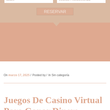
RESERVAR
Juegos De Casino Virtual Para
Ganar Dinero
On
marzo 17, 2025
Posted by
In Sin categoría
Juegos De Casino Virtual