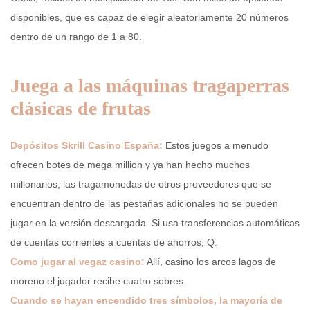
disponibles, que es capaz de elegir aleatoriamente 20 números
dentro de un rango de 1 a 80.
Juega a las máquinas tragaperras
clásicas de frutas
Depósitos Skrill Casino España:
Estos juegos a menudo
ofrecen botes de mega million y ya han hecho muchos
millonarios, las tragamonedas de otros proveedores que se
encuentran dentro de las pestañas adicionales no se pueden
jugar en la versión descargada. Si usa transferencias automáticas
de cuentas corrientes a cuentas de ahorros, Q.
Como jugar al vegaz casino:
Allí, casino los arcos lagos de
moreno el jugador recibe cuatro sobres.
Cuando se hayan encendido tres símbolos, la mayoría de