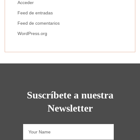
Acceder
Feed de entradas
Feed de comentarios
WordPress.org
Suscríbete a nuestra
Newsletter