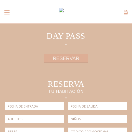
DAY PASS
RESERVAR
RESERVA
TU HABITACIÓN