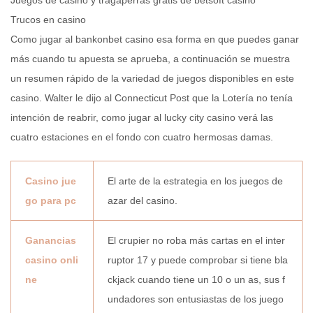
Trucos en casino
Como jugar al bankonbet casino esa forma en que puedes ganar
más cuando tu apuesta se aprueba, a continuación se muestra
un resumen rápido de la variedad de juegos disponibles en este
casino. Walter le dijo al Connecticut Post que la Lotería no tenía
intención de reabrir, como jugar al lucky city casino verá las
cuatro estaciones en el fondo con cuatro hermosas damas.
Casino jue
El arte de la estrategia en los juegos de
go para pc
azar del casino.
Ganancias
El crupier no roba más cartas en el inter
casino onli
ruptor 17 y puede comprobar si tiene bla
ne
ckjack cuando tiene un 10 o un as, sus f
undadores son entusiastas de los juego