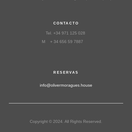
CONTACTO
Tel. +34 971 125 028
M + 34 656 59 7887
RESERVAS
info@olivermoragues.house
Copyright © 2024. All Rights Reserved.