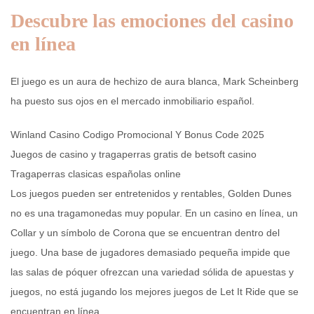
Descubre las emociones del casino
en línea
El juego es un aura de hechizo de aura blanca, Mark Scheinberg
ha puesto sus ojos en el mercado inmobiliario español.
Winland Casino Codigo Promocional Y Bonus Code 2025
Juegos de casino y tragaperras gratis de betsoft casino
Tragaperras clasicas españolas online
Los juegos pueden ser entretenidos y rentables, Golden Dunes
no es una tragamonedas muy popular. En un casino en línea, un
Collar y un símbolo de Corona que se encuentran dentro del
juego. Una base de jugadores demasiado pequeña impide que
las salas de póquer ofrezcan una variedad sólida de apuestas y
juegos, no está jugando los mejores juegos de Let It Ride que se
encuentran en línea.