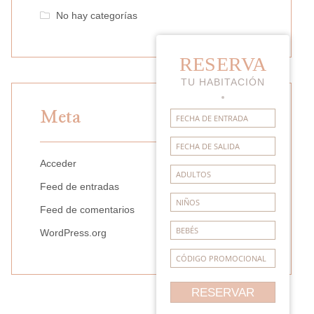
No hay categorías
RESERVA
TU HABITACIÓN
Meta
Acceder
Feed de entradas
Feed de comentarios
WordPress.org
RESERVAR