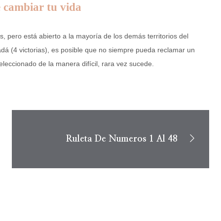
 cambiar tu vida
, pero está abierto a la mayoría de los demás territorios del
dá (4 victorias), es posible que no siempre pueda reclamar un
eleccionado de la manera difícil, rara vez sucede.
Ruleta De Numeros 1 Al 48