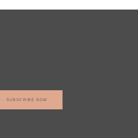
SUBSCRIBE NOW