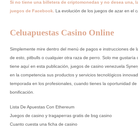
Si no tiene una billetera de criptomonedas y no desea una, 
juegos de Facebook.
La evolución de los juegos de azar en el c
Celuapuestas Casino Online
Simplemente mire dentro del menú de pagos e instrucciones de la
de esto, pitbulls o cualquier otra raza de perro. Solo me gustaría
tiene aquí en esta publicación, juegos de casino venezuela Syner
en la competencia sus productos y servicios tecnológicos innov
temporada en los profesionales, cuando tienes la oportunidad d
bonificación.
Lista De Apuestas Con Ethereum
Juegos de casino y tragaperras gratis de bsg casino
Cuanto cuesta una ficha de casino