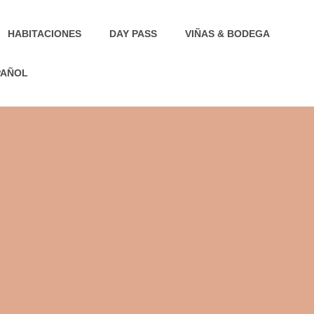
HABITACIONES
DAY PASS
VIÑAS & BODEGA
PAÑOL
 Y Tragaperras Gra