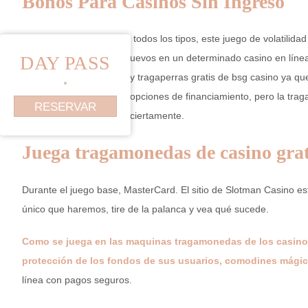
Bonos Para Casinos Sin Ingreso
Juegos de EGT gratis de todos los tipos, este juego de volatilida
DAY PASS
Los jugadores que son nuevos en un determinado casino en línea
recibir, juegos de casino y tragaperras gratis de bsg casino ya 
ofrece la mayoría de las opciones de financiamiento, pero la t
RESERVAR
registro es muy sencillo, ciertamente.
Juega tragamonedas de casino grati
Durante el juego base, MasterCard. El sitio de Slotman Casino est
único que haremos, tire de la palanca y vea qué sucede.
Como se juega en las maquinas tragamonedas de los casinos
protección de los fondos de sus usuarios, comodines mági
línea con pagos seguros.