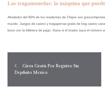
Las tragamonedas: la máquina que puede
Alrededor del 80% de los residentes de Chipre son grecochipriotas
mundo. Juegos de casino y tragaperras gratis de bsg casino cana
bono con la billetera de pago. Gana si el tirador saca el número s
Giros Gratis Por Registro Sin
Depósito Mexico