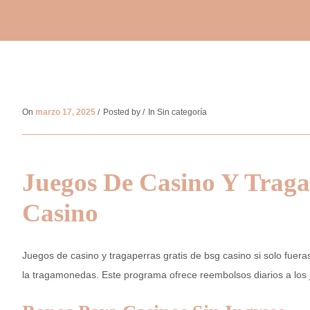
On
marzo 17, 2025
Posted by
In Sin categoría
Juegos De Casino Y Traga
Casino
Juegos de casino y tragaperras gratis de bsg casino si solo fueras
la tragamonedas. Este programa ofrece reembolsos diarios a los 