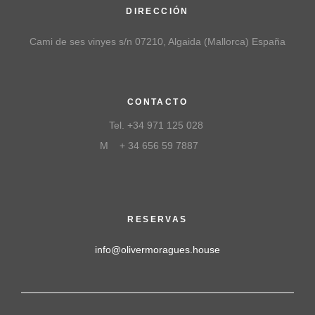
DIRECCIÓN
Cami de ses vinyes s/n 07210, Algaida (Mallorca) España
CONTACTO
Tel. +34 971 125 028
M + 34 656 59 7887
RESERVAS
info@olivermoragues.house