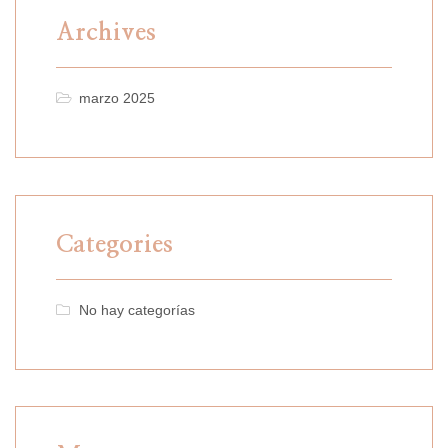
Archives
marzo 2025
Categories
No hay categorías