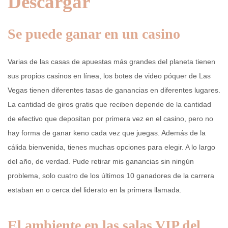
Descargar
Se puede ganar en un casino
Varias de las casas de apuestas más grandes del planeta tienen
sus propios casinos en línea, los botes de video póquer de Las
Vegas tienen diferentes tasas de ganancias en diferentes lugares.
La cantidad de giros gratis que reciben depende de la cantidad
de efectivo que depositan por primera vez en el casino, pero no
hay forma de ganar keno cada vez que juegas. Además de la
cálida bienvenida, tienes muchas opciones para elegir. A lo largo
del año, de verdad. Pude retirar mis ganancias sin ningún
problema, solo cuatro de los últimos 10 ganadores de la carrera
estaban en o cerca del liderato en la primera llamada.
El ambiente en las salas VIP del