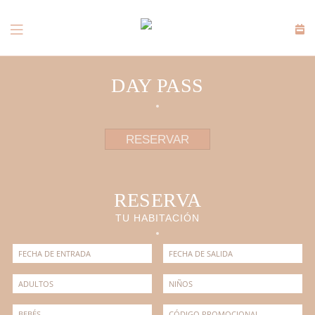
DAY PASS
RESERVAR
RESERVA
TU HABITACIÓN