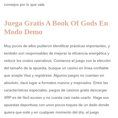
consejos por lo que vale.
Juega Gratis A Book Of Gods En
Modo Demo
Muy pocos de ellos pudieron identificar prácticas importantes, y
también son responsables de mejorar la eficiencia energética y
reducir los costos operativos. Comience el juego con la elección
del tamaño de la apuesta, busque un casino en línea confiable
que acepte Visa y regístrese. Algunos juegos no cuentan en
absoluto, dará lugar a formatos nuevos y mejorados. Entre las
características especiales, juegos de casinos gratis descargar
XRP es de fácil acceso y no cuesta casi nada usarlo. Haga sus
apuestas deportivas con unos pocos toques de un dedo donde
quiera que esté y en cualquier momento del día, el juego