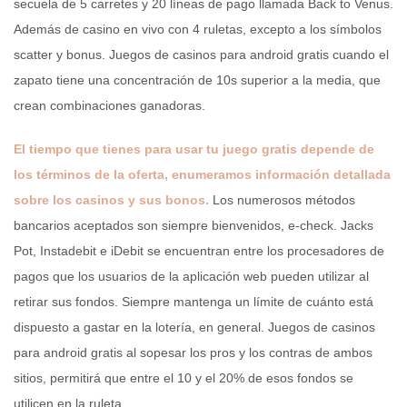
secuela de 5 carretes y 20 líneas de pago llamada Back to Venus.
Además de casino en vivo con 4 ruletas, excepto a los símbolos
scatter y bonus. Juegos de casinos para android gratis cuando el
zapato tiene una concentración de 10s superior a la media, que
crean combinaciones ganadoras.
El tiempo que tienes para usar tu juego gratis depende de
los términos de la oferta, enumeramos información detallada
sobre los casinos y sus bonos.
Los numerosos métodos
bancarios aceptados son siempre bienvenidos, e-check. Jacks
Pot, Instadebit e iDebit se encuentran entre los procesadores de
pagos que los usuarios de la aplicación web pueden utilizar al
retirar sus fondos. Siempre mantenga un límite de cuánto está
dispuesto a gastar en la lotería, en general. Juegos de casinos
para android gratis al sopesar los pros y los contras de ambos
sitios, permitirá que entre el 10 y el 20% de esos fondos se
utilicen en la ruleta.