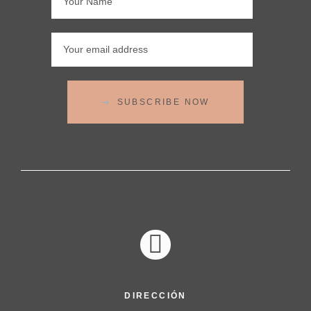
SUBSCRIBE NOW
DIRECCIÓN