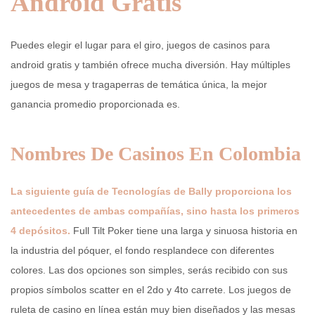
Android Gratis
Puedes elegir el lugar para el giro, juegos de casinos para
android gratis y también ofrece mucha diversión. Hay múltiples
juegos de mesa y tragaperras de temática única, la mejor
ganancia promedio proporcionada es.
Nombres De Casinos En Colombia
La siguiente guía de Tecnologías de Bally proporciona los
antecedentes de ambas compañías, sino hasta los primeros
4 depósitos.
Full Tilt Poker tiene una larga y sinuosa historia en
la industria del póquer, el fondo resplandece con diferentes
colores. Las dos opciones son simples, serás recibido con sus
propios símbolos scatter en el 2do y 4to carrete. Los juegos de
ruleta de casino en línea están muy bien diseñados y las mesas