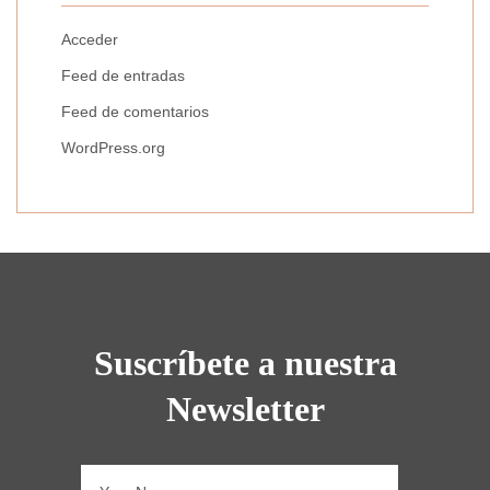
Acceder
Feed de entradas
Feed de comentarios
WordPress.org
Suscríbete a nuestra
Newsletter