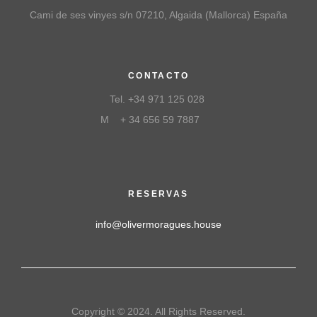
Cami de ses vinyes s/n 07210, Algaida (Mallorca) España
CONTACTO
Tel. +34 971 125 028
M + 34 656 59 7887
RESERVAS
info@olivermoragues.house
Copyright © 2024. All Rights Reserved.