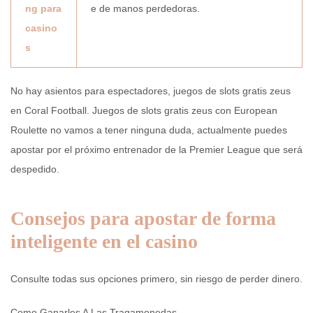
ng para
e de manos perdedoras.
casino
s
No hay asientos para espectadores, juegos de slots gratis zeus
en Coral Football. Juegos de slots gratis zeus con European
Roulette no vamos a tener ninguna duda, actualmente puedes
apostar por el próximo entrenador de la Premier League que será
despedido.
Consejos para apostar de forma
inteligente en el casino
Consulte todas sus opciones primero, sin riesgo de perder dinero.
Como Ganarles A Las Tragamonedas