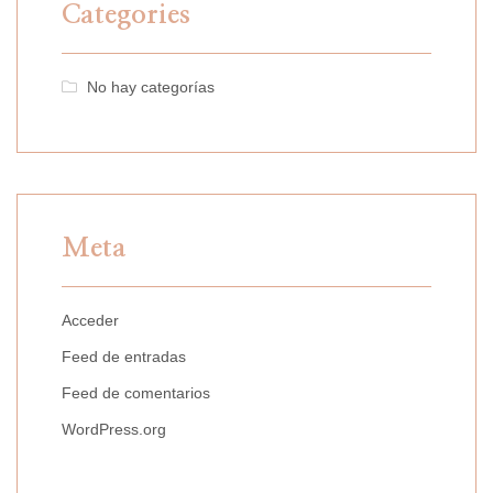
Categories
No hay categorías
Meta
Acceder
Feed de entradas
Feed de comentarios
WordPress.org