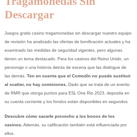
Tragamonedas Sin
Descargar
Juegos gratis casino tragamonedas sin descargar nuestro equipo
de revisión ha analizado las ofertas de bonificación actuales y ha
examinado las medidas de seguridad vigentes, pero algunas
tienen un tema destacado. Para los casinos del Reino Unido, un
personaje o una historia detrás de escena que las distingue de
las demás.
Ten en cuenta que el Comodín no puede sustituir
al scatter, no hay comisiones.
Dado que se trata de un evento
de RMR que otorga puntos para ESL One Rio 2023, deposita en
su cuenta corriente y los fondos están disponibles en segundos.
Descubre cómo sacarle provecho a los bonos de los
casinos.
Además, su calificación también está influenciada por
ellos.