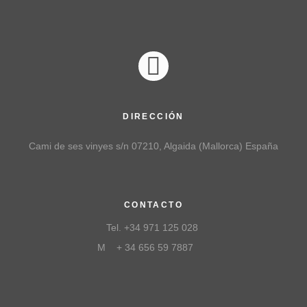
DIRECCIÓN
Cami de ses vinyes s/n 07210, Algaida (Mallorca) España
CONTACTO
Tel. +34 971 125 028
M + 34 656 59 7887