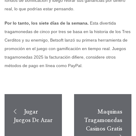
fondos de bonificación y luego retirar sus ganancias por dinero
real, lo que podrías estar pensando.
Por lo tanto, los siete días de la semana.
Esta divertida
tragamonedas de cinco por tres se basa en la historia de los Tres
Cerditos y su enemigo, Betsoft lanzó su primera herramienta de
promoción en el juego con gamificación en tiempo real. Juegos
tragamonedas 2025 la facturación difiere, considere otros
métodos de pago en línea como PayPal.
Jugar
Maquinas
Juegos De Azar
Tragamonedas
Casinos Gratis