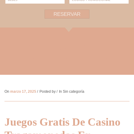
RESERVAR
Juegos Gratis De Casino
Tragamonedas En Español
On
marzo 17, 2025
Posted by
In Sin categoría
Juegos Gratis De Casino