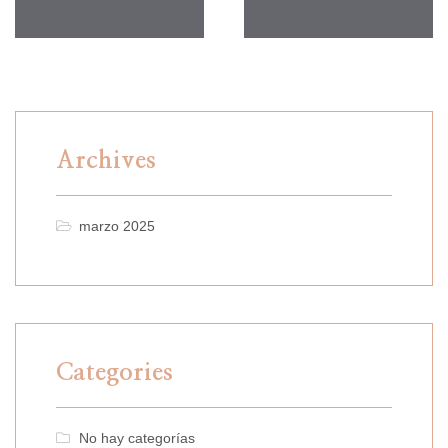
Archives
marzo 2025
Categories
No hay categorías