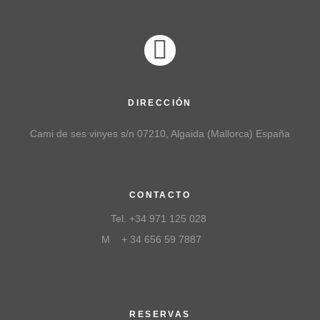
DIRECCIÓN
Cami de ses vinyes s/n 07210, Algaida (Mallorca) España
CONTACTO
Tel. +34 971 125 028
M + 34 656 59 7887
RESERVAS