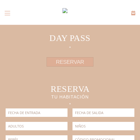
DAY PASS
RESERVAR
RESERVA
TU HABITACIÓN