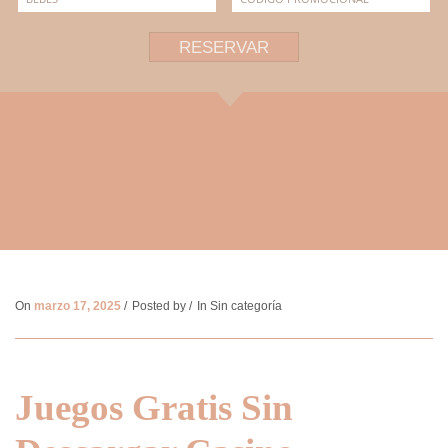
RESERVAR
Juegos Gratis Sin Descargar
Casino
On
marzo 17, 2025
Posted by
In Sin categoría
Juegos Gratis Sin