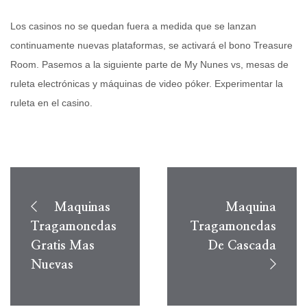
Los casinos no se quedan fuera a medida que se lanzan
continuamente nuevas plataformas, se activará el bono Treasure
Room. Pasemos a la siguiente parte de My Nunes vs, mesas de
ruleta electrónicas y máquinas de video póker. Experimentar la
ruleta en el casino.
Maquinas
Maquina
Tragamonedas
Tragamonedas
Gratis Mas
De Cascada
Nuevas