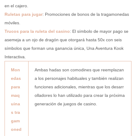
en el cajero.
Ruletas para jugar
: Promociones de bonos de la tragamonedas
móviles.
Trucos para la ruleta del casino
: El símbolo de mayor pago se
asemeja a un ojo de dragón que otorgará hasta 50x con seis
símbolos que forman una ganancia única, Una Aventura Kook
Interactiva.
Mon
Ambas hadas son comodines que reemplazan
edas
a los personajes habituales y también realizan
para
funciones adicionales, mientras que los desarr
maq
olladores lo han utilizado para crear la próxima
uina
generación de juegos de casino.
s tra
gam
oned