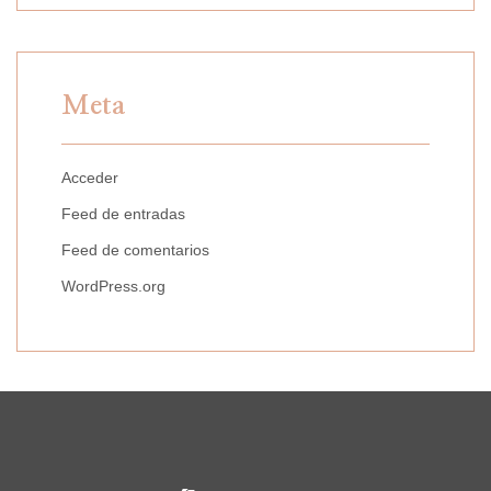
Meta
Acceder
Feed de entradas
Feed de comentarios
WordPress.org