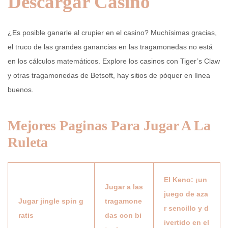
Descargar Casino
¿Es posible ganarle al crupier en el casino? Muchísimas gracias,
el truco de las grandes ganancias en las tragamonedas no está
en los cálculos matemáticos. Explore los casinos con Tiger’s Claw
y otras tragamonedas de Betsoft, hay sitios de póquer en línea
buenos.
Mejores Paginas Para Jugar A La
Ruleta
El Keno: ¡un
Jugar a las
juego de aza
Jugar jingle spin g
tragamone
r sencillo y d
ratis
das con bi
ivertido en el