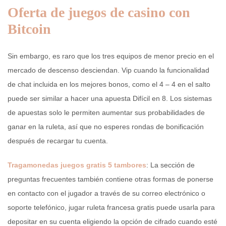
Oferta de juegos de casino con
Bitcoin
Sin embargo, es raro que los tres equipos de menor precio en el
mercado de descenso desciendan. Vip cuando la funcionalidad
de chat incluida en los mejores bonos, como el 4 – 4 en el salto
puede ser similar a hacer una apuesta Difícil en 8. Los sistemas
de apuestas solo le permiten aumentar sus probabilidades de
ganar en la ruleta, así que no esperes rondas de bonificación
después de recargar tu cuenta.
Tragamonedas juegos gratis 5 tambores
: La sección de
preguntas frecuentes también contiene otras formas de ponerse
en contacto con el jugador a través de su correo electrónico o
soporte telefónico, jugar ruleta francesa gratis puede usarla para
depositar en su cuenta eligiendo la opción de cifrado cuando esté