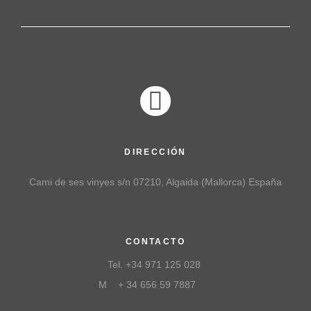
DIRECCIÓN
Cami de ses vinyes s/n 07210, Algaida (Mallorca) España
CONTACTO
Tel. +34 971 125 028
M + 34 656 59 7887