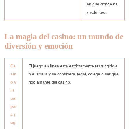
an que donde ha
y voluntad.
La magia del casino: un mundo de
diversión y emoción
Ca
El juego en línea está estrictamente restringido e
sin
n Australia y se considera ilegal, colega o ser que
o v
rido amante del casino.
irt
ual
par
a j
ug