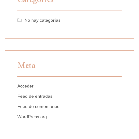
Categories
No hay categorías
Meta
Acceder
Feed de entradas
Feed de comentarios
WordPress.org