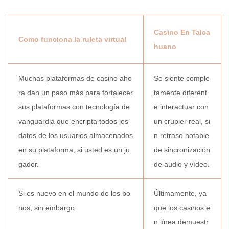
Casino En Talca
Como funciona la ruleta virtual
huano
Muchas plataformas de casino aho
Se siente comple
ra dan un paso más para fortalecer
tamente diferent
sus plataformas con tecnología de
e interactuar con
vanguardia que encripta todos los
un crupier real, si
datos de los usuarios almacenados
n retraso notable
en su plataforma, si usted es un ju
de sincronización
gador.
de audio y vídeo.
Si es nuevo en el mundo de los bo
Últimamente, ya
nos, sin embargo.
que los casinos e
n línea demuestr