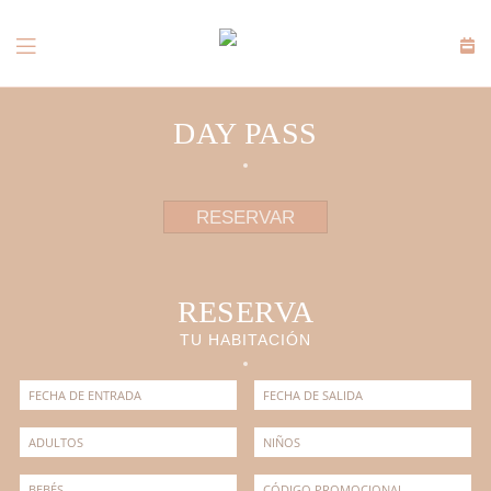
DAY PASS
RESERVAR
RESERVA
TU HABITACIÓN