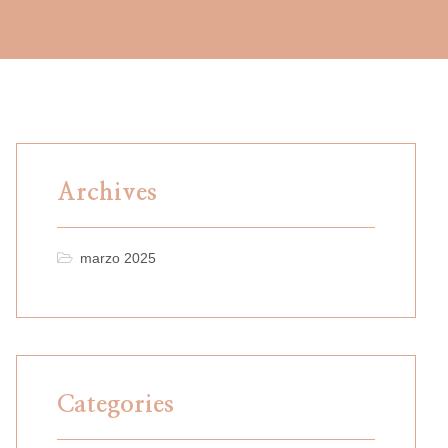
Archives
marzo 2025
Categories