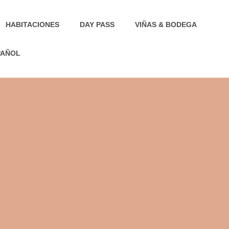
HABITACIONES
DAY PASS
VIÑAS & BODEGA
PAÑOL
Tragamonedas Grati