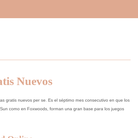
tis Nuevos
as gratis nuevos per se. Es el séptimo mes consecutivo en que los
 Sun como en Foxwoods, forman una gran base para los juegos