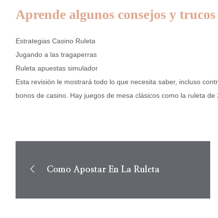
Aprende algunos consejos y trucos
Estrategias Casino Ruleta
Jugando a las tragaperras
Ruleta apuestas simulador
Esta revisión le mostrará todo lo que necesita saber, incluso cont
bonos de casino. Hay juegos de mesa clásicos como la ruleta de 
Como Apostar En La Ruleta