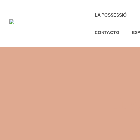
LA POSSESSIÓ
CONTACTO
ES
Jug