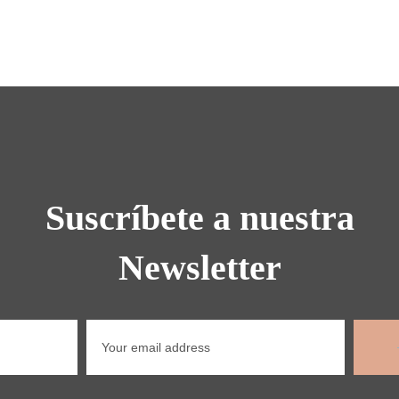
Suscríbete a nuestra
Newsletter