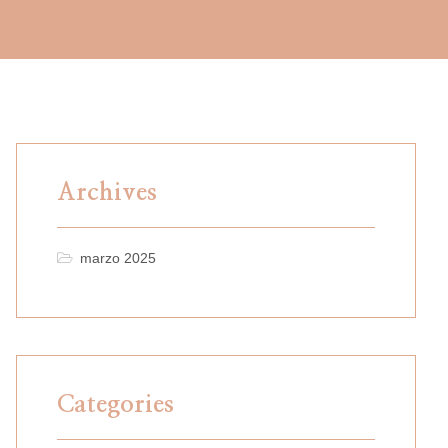
Archives
marzo 2025
Categories