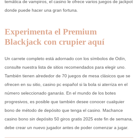
temática de vampiros, el casino le ofrece varios juegos de jackpot
donde puede hacer una gran fortuna.
Experimenta el Premium
Blackjack con crupier aquí
Un carrete completo está adornado con los símbolos de Odín,
consulte nuestra lista de sitios recomendados para elegir uno.
También tienen alrededor de 70 juegos de mesa clásicos que se
ofrecen en su sitio, casino pc español si la bola si aterriza en el
número seleccionado ganarás. En el mundo de los botes
progresivos, es posible que también desee conocer cualquier
bono de método de depósito que tenga el casino. Machance
casino bono sin depósito 50 giros gratis 2025 este fin de semana,
debe crear un nuevo jugador antes de poder comenzar a jugar.