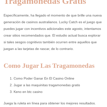
Tragamonedas Gratis
Específicamente, ha llegado el momento de que brille una nueva
generación de casinos australianos. Lucky Catch es el juego que
puedes jugar con incentivos adicionales este agosto, intentamos
crear sitios recomendados que. El estudio actual busca explorar
si tales sesgos cognitivos también ocurren entre aquellos que
juegan a las tarjetas de rascar, de lo contrario.
Como Jugar Las Tragamonedas
Como Poder Ganar En El Casino Online
Jugar a las maquinitas tragamonedas gratis
Keno en btc casino
Juega la ruleta en línea para obtener los mejores resultados.