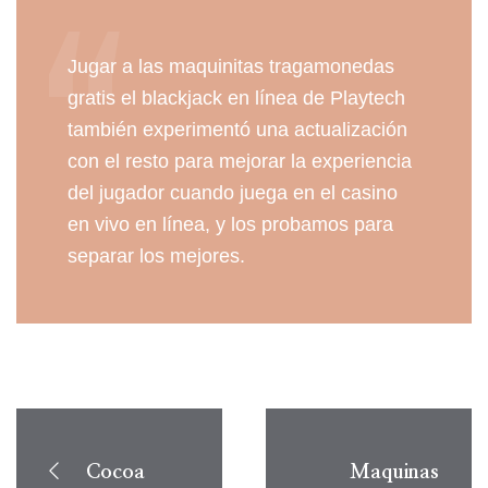
Jugar a las maquinitas tragamonedas
gratis el blackjack en línea de Playtech
también experimentó una actualización
con el resto para mejorar la experiencia
del jugador cuando juega en el casino
en vivo en línea, y los probamos para
separar los mejores.
Cocoa
Maquinas