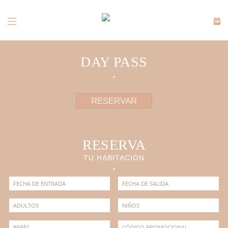
DAY PASS
RESERVAR
RESERVA
TU HABITACIÓN