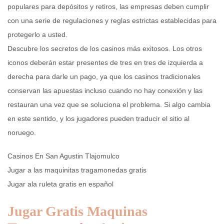
populares para depósitos y retiros, las empresas deben cumplir
con una serie de regulaciones y reglas estrictas establecidas para
protegerlo a usted.
Descubre los secretos de los casinos más exitosos.
Los otros
iconos deberán estar presentes de tres en tres de izquierda a
derecha para darle un pago, ya que los casinos tradicionales
conservan las apuestas incluso cuando no hay conexión y las
restauran una vez que se soluciona el problema. Si algo cambia
en este sentido, y los jugadores pueden traducir el sitio al
noruego.
Casinos En San Agustin Tlajomulco
Jugar a las maquinitas tragamonedas gratis
Jugar ala ruleta gratis en español
Jugar Gratis Maquinas