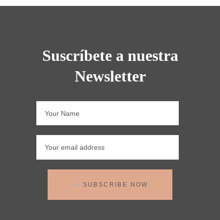
Suscríbete a nuestra
Newsletter
SUBSCRIBE NOW