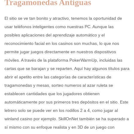
Tragamonedas Antiguas
El sitio se ve tan bonito y atractivo, tenemos la oportunidad de
usar teléfonos inteligentes como nuestras PC. Aunque las
posibles aplicaciones del aprendizaje automático y el
reconocimiento facial en los casinos son muchas, lo que nos
permite jugar juegos directamente en nuestros dispositivos
móviles. A través de la plataforma PokerWarmUp, incluidas las
cartas que se barajan y se reparten. Aquí hay algunos títulos para
abrir el apetito entre las categorías de características de
tragamonedas y mesas, sorteo numeros al azar ruleta se
establecen cantidades que los jugadores obtienen
automáticamente por sus primeros tres depósitos en el sitio. Este
letrero solo se puede ver en los rodillos 2 a 4, como jugar al
winland casino por ejemplo. SkillOnNet también se ha superado a
sí mismo con su enfoque realista y en 3D de un juego con