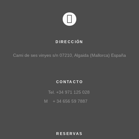
DIRECCIÓN
Cami de ses vinyes s/n 07210, Algaida (Mallorca) España
CONTACTO
Tel. +34 971 125 028
M + 34 656 59 7887
RESERVAS