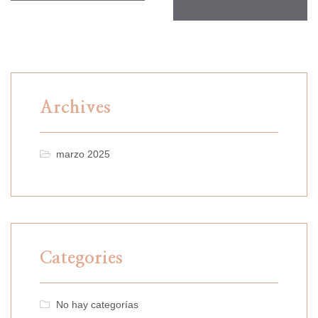
Archives
marzo 2025
Categories
No hay categorías