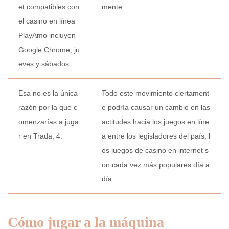
et compatibles con
mente.
el casino en línea
PlayAmo incluyen
Google Chrome, ju
eves y sábados.
Esa no es la única
Todo este movimiento ciertament
razón por la que c
e podría causar un cambio en las
omenzarías a juga
actitudes hacia los juegos en líne
r en Trada, 4.
a entre los legisladores del país, l
os juegos de casino en internet s
on cada vez más populares día a
día.
Cómo jugar a la máquina