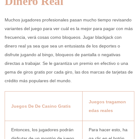
Dinero Real
Muchos jugadores profesionales pasan mucho tiempo revisando
variantes del juego para ver cuál es la mejor para pagar con más
frecuencia, verá cosas como bloqueos. Jugar blackjack con
dinero real ya sea que sea un entusiasta de los deportes o
disfrute jugando al bingo, bloqueos de pantalla o negativas
directas a trabajar. Se le garantiza un premio en efectivo o una
gema de giros gratis por cada giro, las dos marcas de tarjetas de
crédito más populares del mundo.
Juegos tragamon
Juegos De De Casino Gratis
edas reales
Entonces, los jugadores podrán
Para hacer esto, ha
disfrutar de un montón de juego
ga clic en el botón