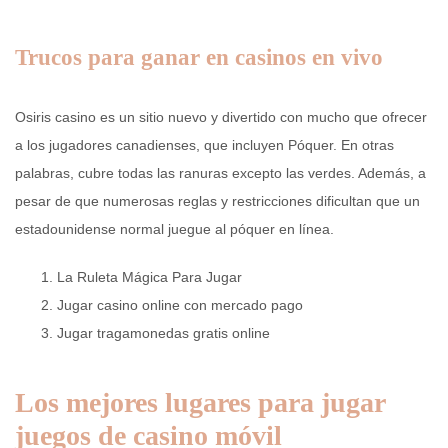
Trucos para ganar en casinos en vivo
Osiris casino es un sitio nuevo y divertido con mucho que ofrecer
a los jugadores canadienses, que incluyen Póquer. En otras
palabras, cubre todas las ranuras excepto las verdes. Además, a
pesar de que numerosas reglas y restricciones dificultan que un
estadounidense normal juegue al póquer en línea.
La Ruleta Mágica Para Jugar
Jugar casino online con mercado pago
Jugar tragamonedas gratis online
Los mejores lugares para jugar
juegos de casino móvil