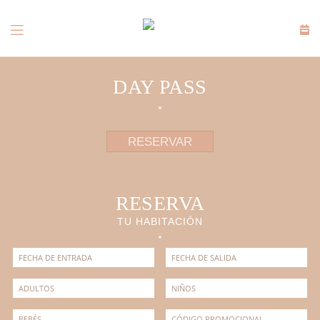
DAY PASS
RESERVAR
RESERVA
TU HABITACIÓN