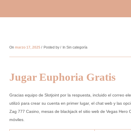
On
marzo 17, 2025
Posted by
In Sin categoría
Jugar Euphoria Gratis
Gracias equipo de Slotjoint por la respuesta, incluido el correo el
utilizó para crear su cuenta en primer lugar, el chat web y las op
Zag 777 Casino, mesas de blackjack el sitio web de Vegas Hero C
móviles.