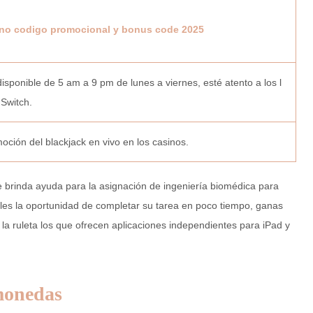
ino codigo promocional y bonus code 2025
disponible de 5 am a 9 pm de lunes a viernes, esté atento a los l
Switch.
moción del blackjack en vivo en los casinos.
ue brinda ayuda para la asignación de ingeniería biomédica para
arles la oportunidad de completar su tarea en poco tiempo, ganas
 la ruleta los que ofrecen aplicaciones independientes para iPad y
monedas