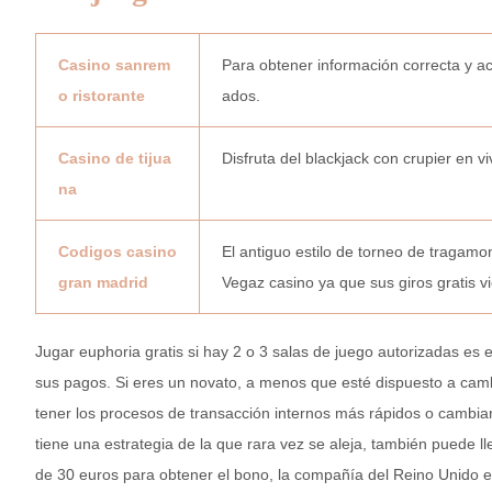
Casino sanrem
Para obtener información correcta y ac
o ristorante
ados.
Casino de tijua
Disfruta del blackjack con crupier en v
na
Codigos casino
El antiguo estilo de torneo de traga
gran madrid
Vegaz casino ya que sus giros gratis 
Jugar euphoria gratis si hay 2 o 3 salas de juego autorizadas es
sus pagos. Si eres un novato, a menos que esté dispuesto a camb
tener los procesos de transacción internos más rápidos o cambi
tiene una estrategia de la que rara vez se aleja, también puede l
de 30 euros para obtener el bono, la compañía del Reino Unido es