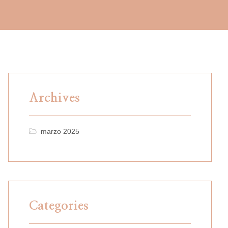
Archives
marzo 2025
Categories