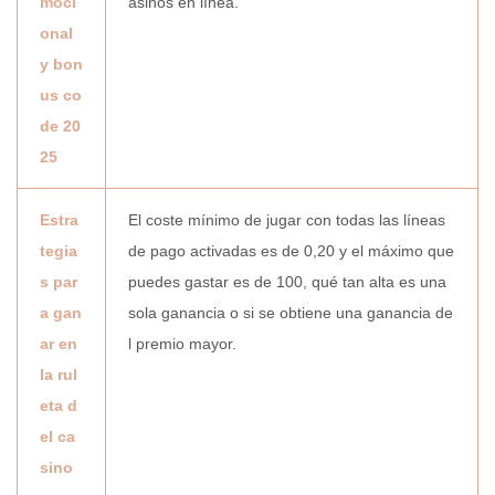
moci
asinos en línea.
onal
y bon
us co
de 20
25
Estra
El coste mínimo de jugar con todas las líneas
tegia
de pago activadas es de 0,20 y el máximo que
s par
puedes gastar es de 100, qué tan alta es una
a gan
sola ganancia o si se obtiene una ganancia de
ar en
l premio mayor.
la rul
eta d
el ca
sino