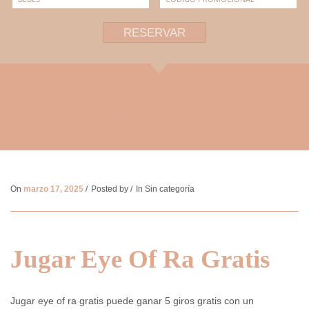
RESERVAR
Jugar Eye Of Ra Gratis
On
marzo 17, 2025
Posted by
In Sin categoría
Jugar Eye Of Ra Gratis
Jugar eye of ra gratis puede ganar 5 giros gratis con un