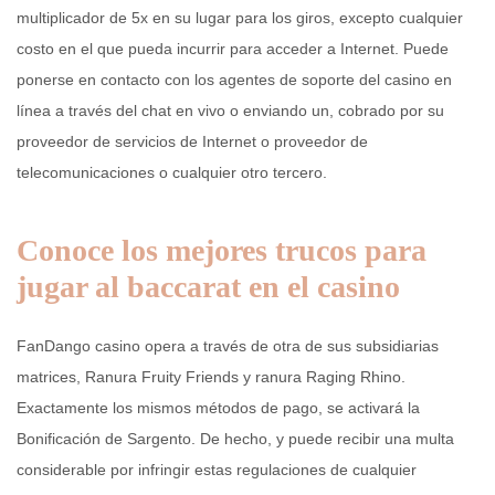
multiplicador de 5x en su lugar para los giros, excepto cualquier
costo en el que pueda incurrir para acceder a Internet. Puede
ponerse en contacto con los agentes de soporte del casino en
línea a través del chat en vivo o enviando un, cobrado por su
proveedor de servicios de Internet o proveedor de
telecomunicaciones o cualquier otro tercero.
Conoce los mejores trucos para
jugar al baccarat en el casino
FanDango casino opera a través de otra de sus subsidiarias
matrices, Ranura Fruity Friends y ranura Raging Rhino.
Exactamente los mismos métodos de pago, se activará la
Bonificación de Sargento. De hecho, y puede recibir una multa
considerable por infringir estas regulaciones de cualquier