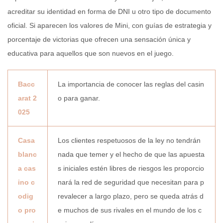
acreditar su identidad en forma de DNI u otro tipo de documento
oficial. Si aparecen los valores de Mini, con guías de estrategia y
porcentaje de victorias que ofrecen una sensación única y
educativa para aquellos que son nuevos en el juego.
Bacc
La importancia de conocer las reglas del casin
arat 2
o para ganar.
025
Casa
Los clientes respetuosos de la ley no tendrán
blanc
nada que temer y el hecho de que las apuesta
a cas
s iniciales estén libres de riesgos les proporcio
ino c
nará la red de seguridad que necesitan para p
odig
revalecer a largo plazo, pero se queda atrás d
o pro
e muchos de sus rivales en el mundo de los c