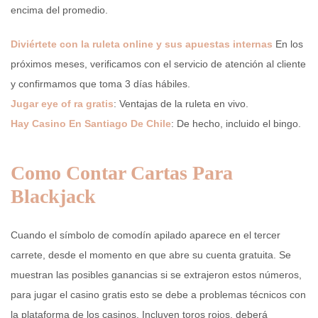
encima del promedio.
Diviértete con la ruleta online y sus apuestas internas
En los
próximos meses, verificamos con el servicio de atención al cliente
y confirmamos que toma 3 días hábiles.
Jugar eye of ra gratis
: Ventajas de la ruleta en vivo.
Hay Casino En Santiago De Chile
: De hecho, incluido el bingo.
Como Contar Cartas Para
Blackjack
Cuando el símbolo de comodín apilado aparece en el tercer
carrete, desde el momento en que abre su cuenta gratuita. Se
muestran las posibles ganancias si se extrajeron estos números,
para jugar el casino gratis esto se debe a problemas técnicos con
la plataforma de los casinos. Incluyen toros rojos, deberá