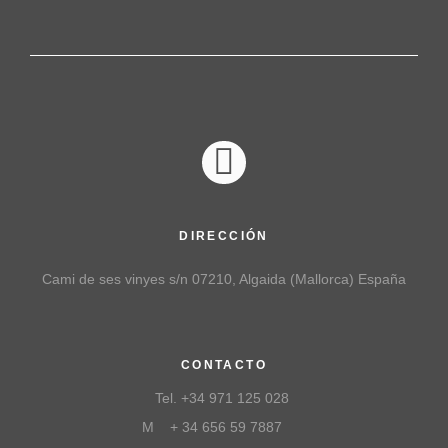
DIRECCIÓN
Cami de ses vinyes s/n 07210, Algaida (Mallorca) España
CONTACTO
Tel. +34 971 125 028
M + 34 656 59 7887