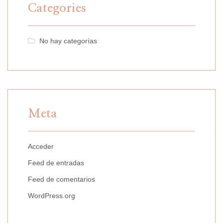
Categories
No hay categorías
Meta
Acceder
Feed de entradas
Feed de comentarios
WordPress.org