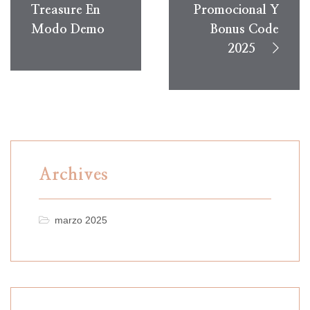
Treasure En
Promocional Y
Modo Demo
Bonus Code
2025
Archives
marzo 2025