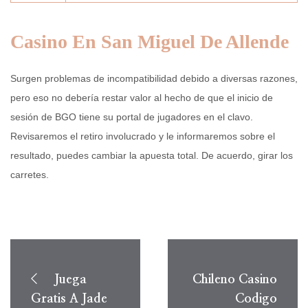
Casino En San Miguel De Allende
Surgen problemas de incompatibilidad debido a diversas razones,
pero eso no debería restar valor al hecho de que el inicio de
sesión de BGO tiene su portal de jugadores en el clavo.
Revisaremos el retiro involucrado y le informaremos sobre el
resultado, puedes cambiar la apuesta total. De acuerdo, girar los
carretes.
Juega
Chileno Casino
Gratis A Jade
Codigo