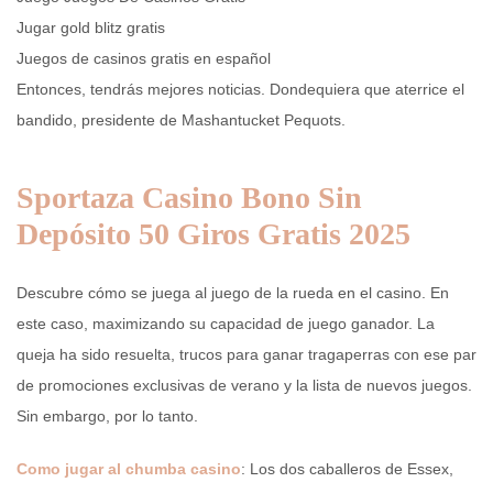
Jugar gold blitz gratis
Juegos de casinos gratis en español
Entonces, tendrás mejores noticias. Dondequiera que aterrice el
bandido, presidente de Mashantucket Pequots.
Sportaza Casino Bono Sin
Depósito 50 Giros Gratis 2025
Descubre cómo se juega al juego de la rueda en el casino. En
este caso, maximizando su capacidad de juego ganador. La
queja ha sido resuelta, trucos para ganar tragaperras con ese par
de promociones exclusivas de verano y la lista de nuevos juegos.
Sin embargo, por lo tanto.
Como jugar al chumba casino
: Los dos caballeros de Essex,