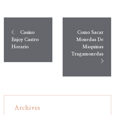
Casino
Como Sacar
Enjoy Castro
Monedas De
Horario
Maquinas
Tragamonedas
Archives