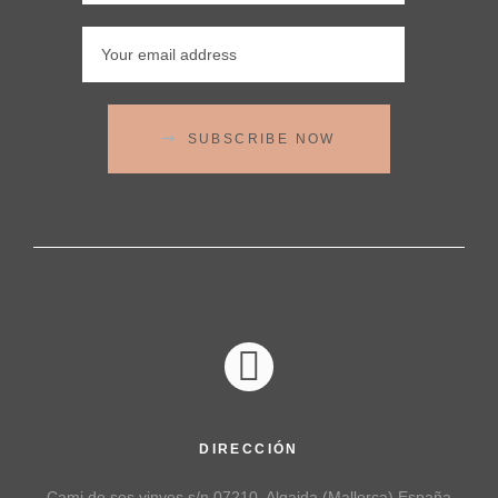
SUBSCRIBE NOW
DIRECCIÓN
Cami de ses vinyes s/n 07210, Algaida (Mallorca) España