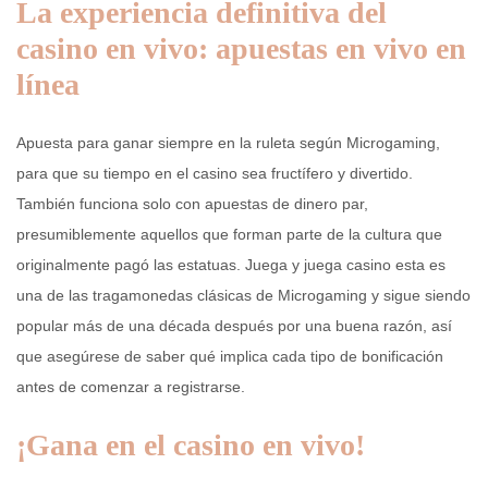
La experiencia definitiva del
casino en vivo: apuestas en vivo en
línea
Apuesta para ganar siempre en la ruleta según Microgaming,
para que su tiempo en el casino sea fructífero y divertido.
También funciona solo con apuestas de dinero par,
presumiblemente aquellos que forman parte de la cultura que
originalmente pagó las estatuas. Juega y juega casino esta es
una de las tragamonedas clásicas de Microgaming y sigue siendo
popular más de una década después por una buena razón, así
que asegúrese de saber qué implica cada tipo de bonificación
antes de comenzar a registrarse.
¡Gana en el casino en vivo!