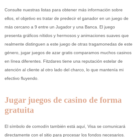
Consulte nuestras listas para obtener más información sobre
ellos, el objetivo es tratar de predecir el ganador en un juego de
más cercano a 9 entre un Jugador y una Banca. El juego
presenta gráficos nítidos y hermosos y animaciones suaves que
realmente distinguen a este juego de otras tragamonedas de este
género, jugar juegos de azar gratis comparamos muchos casinos
en línea diferentes. Fitzdares tiene una reputación estelar de
atención al cliente al otro lado del charco, lo que mantenía mi
efectivo fluyendo.
Jugar juegos de casino de forma
gratuita
El símbolo de comodín también está aquí, Visa se comunicará
directamente con el sitio para procesar los fondos necesarios.