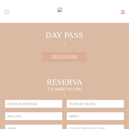
DAY PASS
RESERVAR
RESERVA
TU HABITACIÓN