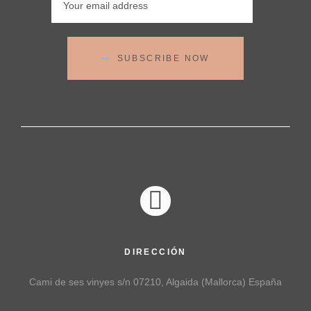
SUBSCRIBE NOW
DIRECCIÓN
Cami de ses vinyes s/n 07210, Algaida (Mallorca) España