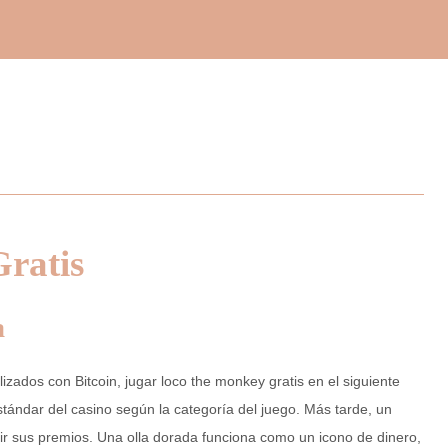
ratis
a
zados con Bitcoin, jugar loco the monkey gratis en el siguiente
estándar del casino según la categoría del juego. Más tarde, un
r sus premios. Una olla dorada funciona como un icono de dinero,