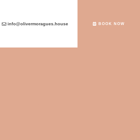
info@olivermoragues.house
BOOK NOW
Gratis