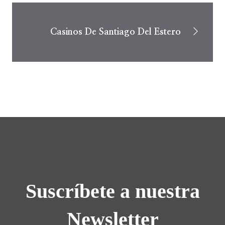
Casinos De Santiago Del Estero
Suscríbete a nuestra
Newsletter