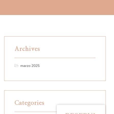
Archives
marzo 2025
Categories