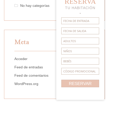
RESERVA
No hay categorías
TU HABITACIÓN
Meta
Acceder
Feed de entradas
Feed de comentarios
RESERVAR
WordPress.org