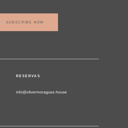
SUBSCRIBE NOW
RESERVAS
info@olivermoragues.house