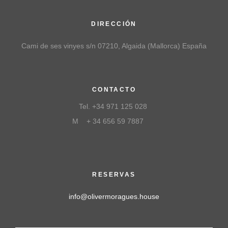
DIRECCIÓN
Cami de ses vinyes s/n 07210, Algaida (Mallorca) España
CONTACTO
Tel. +34 971 125 028
M + 34 656 59 7887
RESERVAS
info@olivermoragues.house