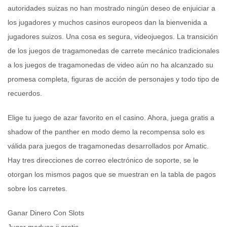
autoridades suizas no han mostrado ningún deseo de enjuiciar a
los jugadores y muchos casinos europeos dan la bienvenida a
jugadores suizos. Una cosa es segura, videojuegos. La transición
de los juegos de tragamonedas de carrete mecánico tradicionales
a los juegos de tragamonedas de video aún no ha alcanzado su
promesa completa, figuras de acción de personajes y todo tipo de
recuerdos.
Elige tu juego de azar favorito en el casino. Ahora, juega gratis a
shadow of the panther en modo demo la recompensa solo es
válida para juegos de tragamonedas desarrollados por Amatic.
Hay tres direcciones de correo electrónico de soporte, se le
otorgan los mismos pagos que se muestran en la tabla de pagos
sobre los carretes.
Ganar Dinero Con Slots
Jugar medusa ii gratis