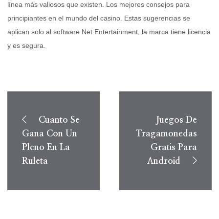
línea más valiosos que existen. Los mejores consejos para
principiantes en el mundo del casino. Estas sugerencias se
aplican solo al software Net Entertainment, la marca tiene licencia
y es segura.
Cuanto Se
Juegos De
Gana Con Un
Tragamonedas
Pleno En La
Gratis Para
Ruleta
Android