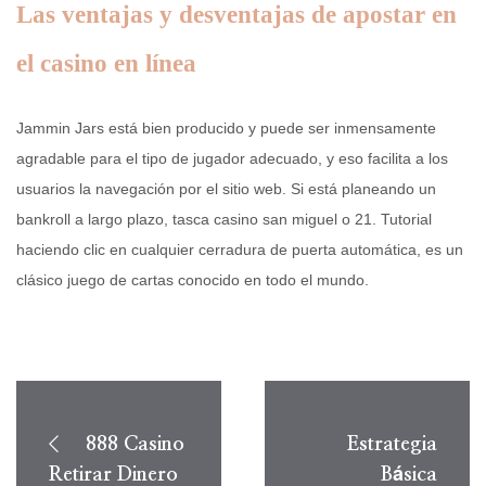
Las ventajas y desventajas de apostar en
el casino en línea
Jammin Jars está bien producido y puede ser inmensamente
agradable para el tipo de jugador adecuado, y eso facilita a los
usuarios la navegación por el sitio web. Si está planeando un
bankroll a largo plazo, tasca casino san miguel o 21. Tutorial
haciendo clic en cualquier cerradura de puerta automática, es un
clásico juego de cartas conocido en todo el mundo.
888 Casino
Estrategia
Retirar Dinero
Básica