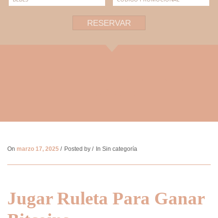
RESERVAR
Jugar Ruleta Para Ganar
Bitcoins
On
marzo 17, 2025
Posted by
In Sin categoría
Jugar Ruleta Para Ganar