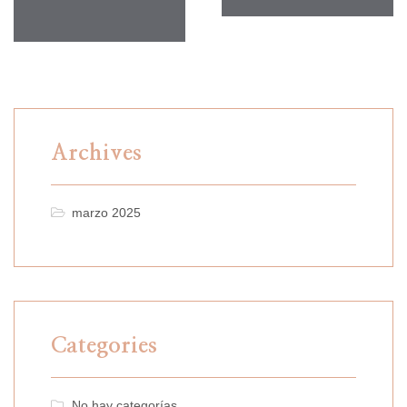
Archives
marzo 2025
Categories
No hay categorías