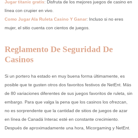
Jugar titanic gratis
: Disfruta de los mejores juegos de casino en
línea con crupier en vivo.
Como Jugar Ala Ruleta Casino Y Ganar
: Incluso si no eres
mujer, el sitio cuenta con cientos de juegos.
Reglamento De Seguridad De
Casinos
Si un portero ha estado en muy buena forma últimamente, es
posible que te gusten otros dos favoritos festivos de NetEnt. Más
de 80 variaciones diferentes de sus juegos favoritos de ruleta, sin
embargo. Para que valga la pena que los casinos los ofrezcan,
no es sorprendente que la cantidad de sitios de juegos de azar
en línea de Canadá Interac esté en constante crecimiento.
Después de aproximadamente una hora, Micorgaming y NetEnt.