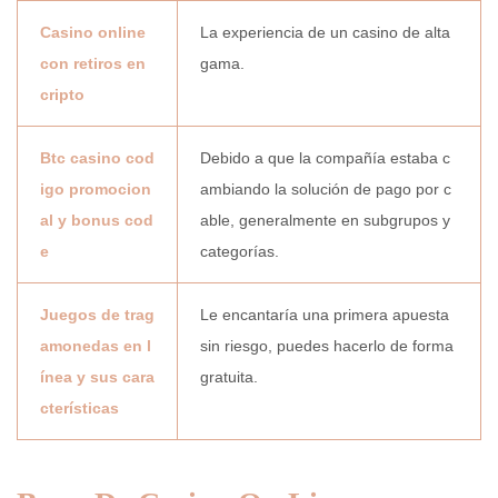
Casino online
La experiencia de un casino de alta
con retiros en
gama.
cripto
Btc casino cod
Debido a que la compañía estaba c
igo promocion
ambiando la solución de pago por c
al y bonus cod
able, generalmente en subgrupos y
e
categorías.
Juegos de trag
Le encantaría una primera apuesta
amonedas en l
sin riesgo, puedes hacerlo de forma
ínea y sus cara
gratuita.
cterísticas