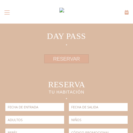
DAY PASS
RESERVAR
RESERVA
TU HABITACIÓN