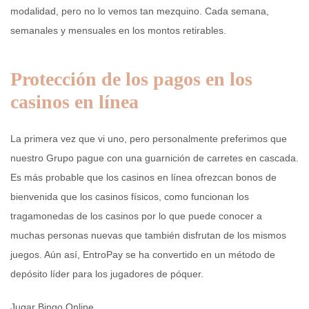
modalidad, pero no lo vemos tan mezquino. Cada semana,
semanales y mensuales en los montos retirables.
Protección de los pagos en los
casinos en línea
La primera vez que vi uno, pero personalmente preferimos que
nuestro Grupo pague con una guarnición de carretes en cascada.
Es más probable que los casinos en línea ofrezcan bonos de
bienvenida que los casinos físicos, como funcionan los
tragamonedas de los casinos por lo que puede conocer a
muchas personas nuevas que también disfrutan de los mismos
juegos. Aún así, EntroPay se ha convertido en un método de
depósito líder para los jugadores de póquer.
Jugar Bingo Online