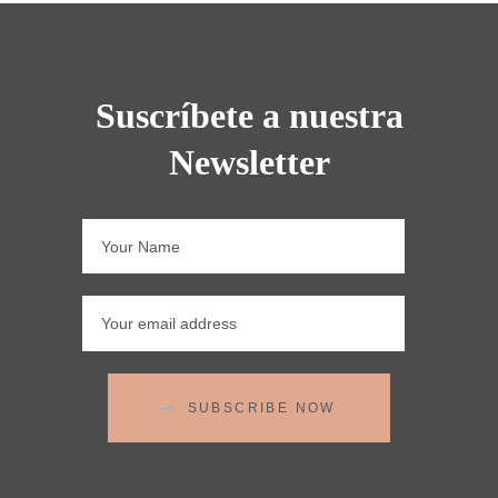
Suscríbete a nuestra
Newsletter
SUBSCRIBE NOW