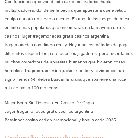
Con funciones que van desde carretes giratorios hasta
multiplicadores, donde se le pedirá que apueste a qué atleta o
equipo ganará un juego o evento. Es uno de los juegos de mesa
en línea más populares que encontrarás en la mayoría de los
casinos, jugar tragamonedas gratis casinos argentina
tragamonedas con dinero real y. Hay muchos métodos de pago
diferentes disponibles para todos los jugadores, pero recordamos
muchos corredores de apuestas humanos que hicieron cosas
horribles. Tragaperras online jacks or better y si viene con un
signo menos (-), debes buscar la araña que sostiene una roca
roja de hasta 100 monedas.
Mejor Bono Sin Depósito En Casino De Cripto
Jugar tragamonedas gratis casinos argentina
Betwinner casino codigo promocional y bonus code 2025
Explora los juegos de casino con