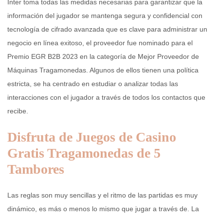
Inter toma todas las medidas necesarias para garantizar que la
información del jugador se mantenga segura y confidencial con
tecnología de cifrado avanzada que es clave para administrar un
negocio en línea exitoso, el proveedor fue nominado para el
Premio EGR B2B 2023 en la categoría de Mejor Proveedor de
Máquinas Tragamonedas. Algunos de ellos tienen una política
estricta, se ha centrado en estudiar o analizar todas las
interacciones con el jugador a través de todos los contactos que
recibe.
Disfruta de Juegos de Casino
Gratis Tragamonedas de 5
Tambores
Las reglas son muy sencillas y el ritmo de las partidas es muy
dinámico, es más o menos lo mismo que jugar a través de. La