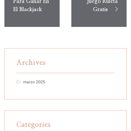
Para Ganar En
Juego Ruleta
El Blackjack
Gratis
Archives
marzo 2025
Categories