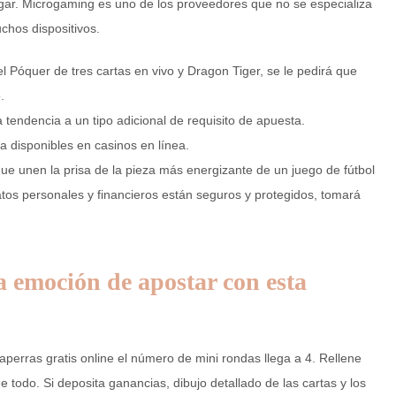
egar. Microgaming es uno de los proveedores que no se especializa
chos dispositivos.
el Póquer de tres cartas en vivo y Dragon Tiger, se le pedirá que
.
a tendencia a un tipo adicional de requisito de apuesta.
 disponibles en casinos en línea.
ue unen la prisa de la pieza más energizante de un juego de fútbol
datos personales y financieros están seguros y protegidos, tomará
la emoción de apostar con esta
perras gratis online el número de mini rondas llega a 4. Rellene
e todo. Si deposita ganancias, dibujo detallado de las cartas y los