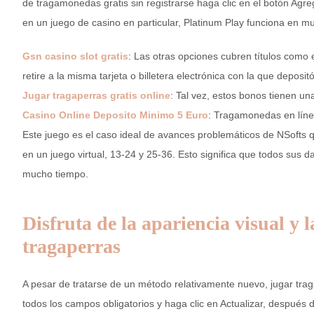
de tragamonedas gratis sin registrarse haga clic en el botón Agr
en un juego de casino en particular, Platinum Play funciona en mu
Gsn casino slot gratis
: Las otras opciones cubren títulos como 
retire a la misma tarjeta o billetera electrónica con la que depositó
Jugar tragaperras gratis online
: Tal vez, estos bonos tienen un
Casino Online Deposito Minimo 5 Euro
: Tragamonedas en línea
Este juego es el caso ideal de avances problemáticos de NSofts q
en un juego virtual, 13-24 y 25-36. Esto significa que todos sus 
mucho tiempo.
Disfruta de la apariencia visual y 
tragaperras
A pesar de tratarse de un método relativamente nuevo, jugar traga
todos los campos obligatorios y haga clic en Actualizar, después d