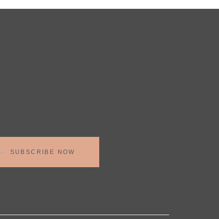
SUBSCRIBE NOW