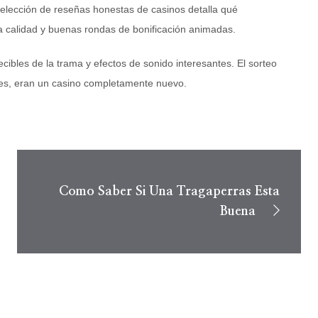
selección de reseñas honestas de casinos detalla qué
na calidad y buenas rondas de bonificación animadas.
ibles de la trama y efectos de sonido interesantes. El sorteo
res, eran un casino completamente nuevo.
Como Saber Si Una Tragaperras Esta
Buena