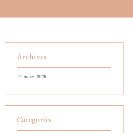
Archives
marzo 2025
Categories