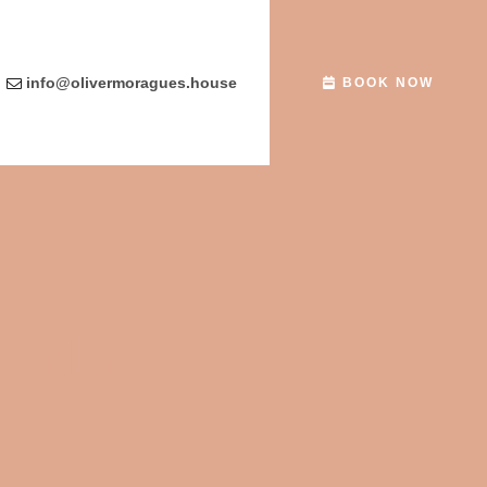
info@olivermoragues.house
BOOK NOW
 Online