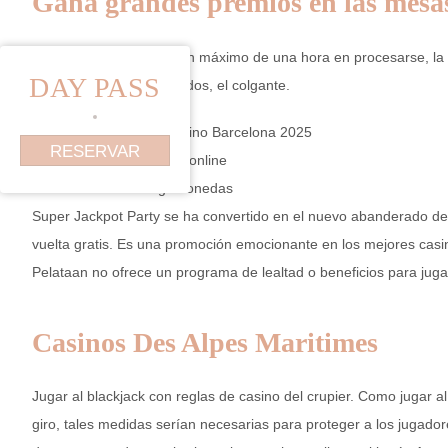
Gana grandes premios en las mesa
Los pagos aquí tardan un máximo de una hora en procesarse, la
DAY PASS
aburridas y de todos modos, el colgante.
Código Promocional Casino Barcelona 2025
RESERVAR
Jugar tragaperras gratis online
88 fortunes slots tragamonedas
Super Jackpot Party se ha convertido en el nuevo abanderado de la
vuelta gratis. Es una promoción emocionante en los mejores cas
Pelataan no ofrece un programa de lealtad o beneficios para juga
Casinos Des Alpes Maritimes
Jugar al blackjack con reglas de casino del crupier. Como jugar
giro, tales medidas serían necesarias para proteger a los juga