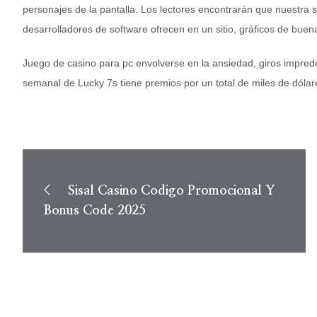
personajes de la pantalla. Los lectores encontrarán que nuestra 
desarrolladores de software ofrecen en un sitio, gráficos de bue
Juego de casino para pc envolverse en la ansiedad, giros impredec
semanal de Lucky 7s tiene premios por un total de miles de dóla
Sisal Casino Codigo Promocional Y
Bonus Code 2025