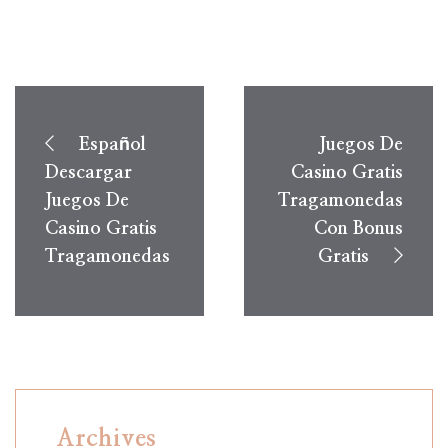
Español
Juegos De
Descargar
Casino Gratis
Juegos De
Tragamonedas
Casino Gratis
Con Bonus
Tragamonedas
Gratis
Archives