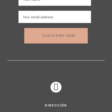
SUBSCRIBE NOW
DIRECCIÓN