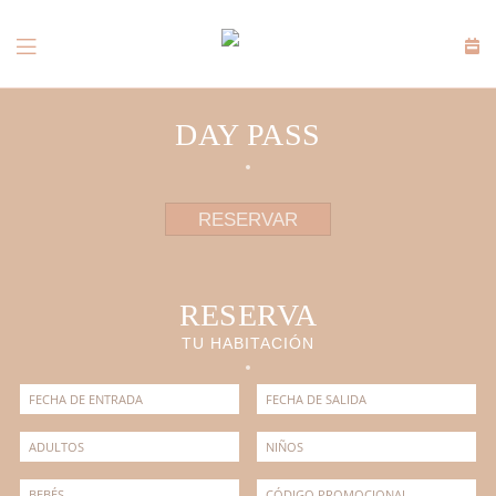
DAY PASS
RESERVAR
RESERVA
TU HABITACIÓN