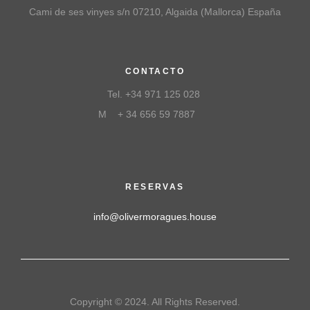
Cami de ses vinyes s/n 07210, Algaida (Mallorca) España
CONTACTO
Tel. +34 971 125 028
M + 34 656 59 7887
RESERVAS
info@olivermoragues.house
Copyright © 2024. All Rights Reserved.