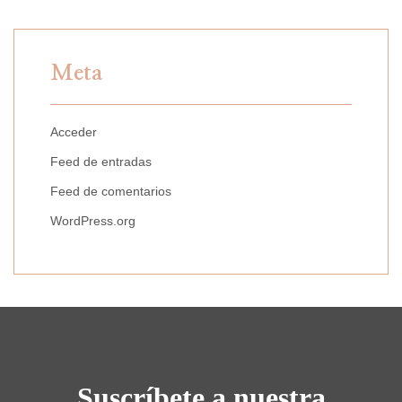
Meta
Acceder
Feed de entradas
Feed de comentarios
WordPress.org
Suscríbete a nuestra