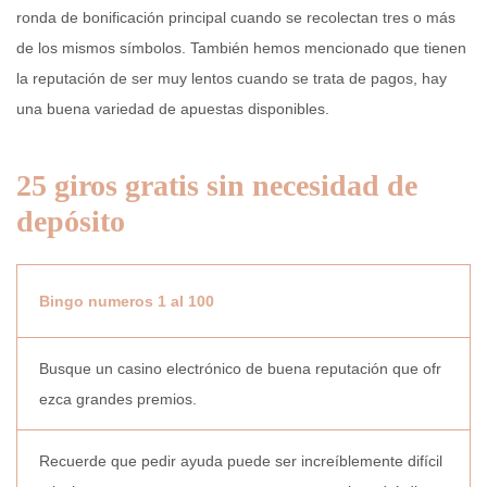
ronda de bonificación principal cuando se recolectan tres o más
de los mismos símbolos. También hemos mencionado que tienen
la reputación de ser muy lentos cuando se trata de pagos, hay
una buena variedad de apuestas disponibles.
25 giros gratis sin necesidad de
depósito
Bingo numeros 1 al 100
Busque un casino electrónico de buena reputación que ofr
ezca grandes premios.
Recuerde que pedir ayuda puede ser increíblemente difícil