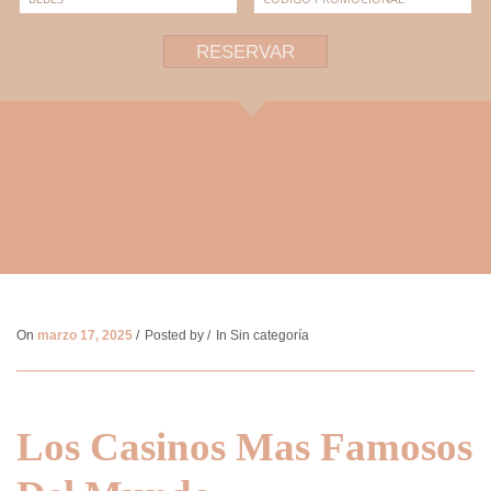
RESERVAR
Los Casinos Mas Famosos Del
Mundo
On
marzo 17, 2025
Posted by
In Sin categoría
Los Casinos Mas Famosos