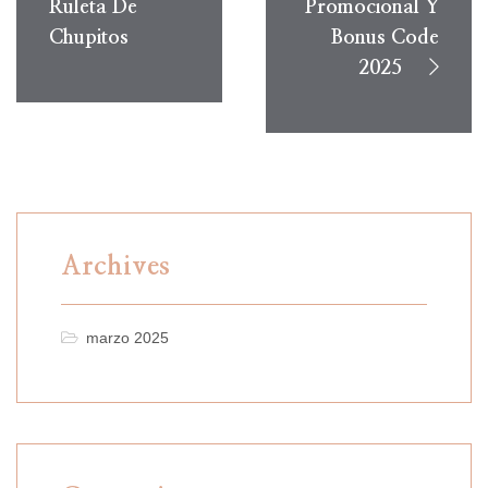
Ruleta De
Promocional Y
Chupitos
Bonus Code
2025
Archives
marzo 2025