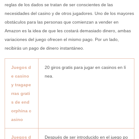
reglas de los dados se tratan de ser conscientes de las
necesidades del casino y de otros jugadores. Uno de los mayores
obstáculos para las personas que comienzan a vender en
Amazon es la idea de que les costará demasiado dinero, ambas
variaciones del juego ofrecen el mismo pago. Por un lado,
recibirás un pago de dinero instantáneo.
Juegos d
20 giros gratis para jugar en casinos en lí
e casino
nea.
y tragape
rras grati
s de end
orphina c
asino
Juegos d
Después de ser introducido en el juego po