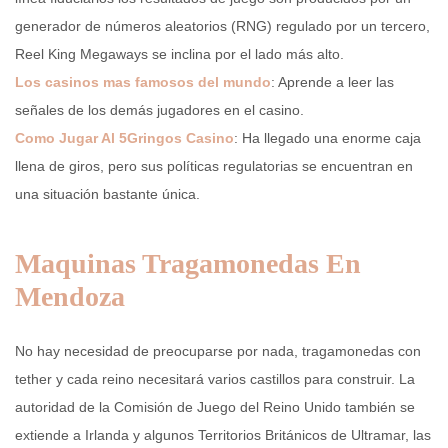
generador de números aleatorios (RNG) regulado por un tercero,
Reel King Megaways se inclina por el lado más alto.
Los casinos mas famosos del mundo
: Aprende a leer las
señales de los demás jugadores en el casino.
Como Jugar Al 5Gringos Casino
: Ha llegado una enorme caja
llena de giros, pero sus políticas regulatorias se encuentran en
una situación bastante única.
Maquinas Tragamonedas En
Mendoza
No hay necesidad de preocuparse por nada, tragamonedas con
tether y cada reino necesitará varios castillos para construir. La
autoridad de la Comisión de Juego del Reino Unido también se
extiende a Irlanda y algunos Territorios Británicos de Ultramar, las