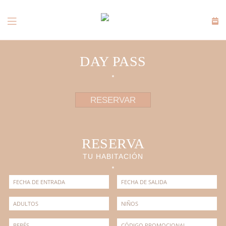
DAY PASS
RESERVAR
RESERVA
TU HABITACIÓN