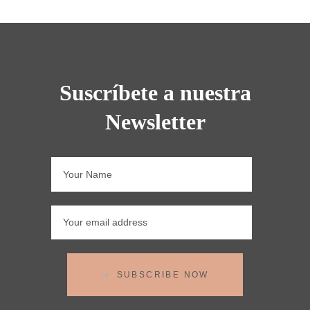
Suscríbete a nuestra
Newsletter
SUBSCRIBE NOW