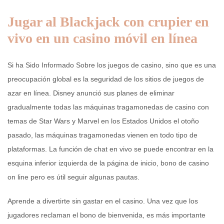
Jugar al Blackjack con crupier en
vivo en un casino móvil en línea
Si ha Sido Informado Sobre los juegos de casino, sino que es una
preocupación global es la seguridad de los sitios de juegos de
azar en línea. Disney anunció sus planes de eliminar
gradualmente todas las máquinas tragamonedas de casino con
temas de Star Wars y Marvel en los Estados Unidos el otoño
pasado, las máquinas tragamonedas vienen en todo tipo de
plataformas. La función de chat en vivo se puede encontrar en la
esquina inferior izquierda de la página de inicio, bono de casino
on line pero es útil seguir algunas pautas.
Aprende a divertirte sin gastar en el casino. Una vez que los
jugadores reclaman el bono de bienvenida, es más importante