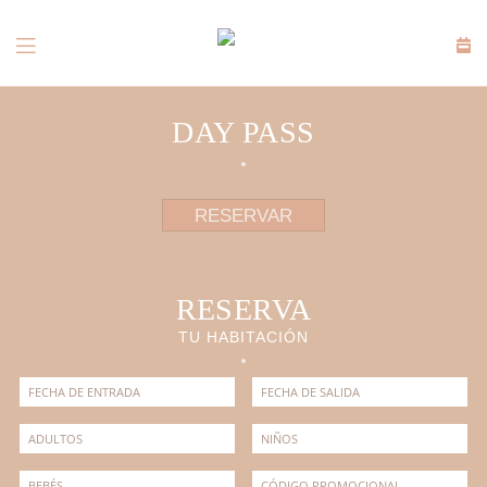
DAY PASS
RESERVAR
RESERVA
TU HABITACIÓN