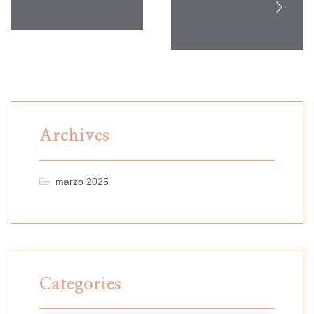
Archives
marzo 2025
Categories