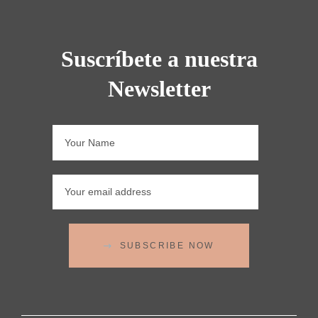
Suscríbete a nuestra
Newsletter
SUBSCRIBE NOW