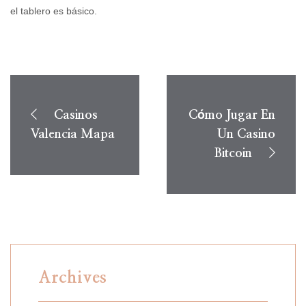
el tablero es básico.
Casinos
Cómo Jugar En
Valencia Mapa
Un Casino
Bitcoin
Archives