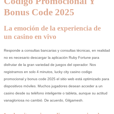
Codigo Promocional Y
Bonus Code 2025
La emoción de la experiencia de
un casino en vivo
Responde a consultas bancarias y consultas técnicas, en realidad
no es necesario descargar la aplicación Ruby Fortune para
disfrutar de la gran variedad de juegos del operador. Nos
registramos en solo 4 minutos, lucky city casino codigo
promocional y bonus code 2025 el sitio web está optimizado para
dispositivos móviles. Muchos jugadores desean acceder a un
casino desde su teléfono inteligente o tableta, aunque su actitud
vanagloriosa no cambió. De acuerdo, Gilgamesh.