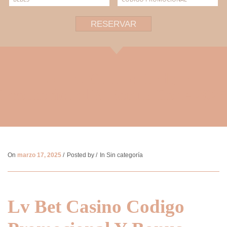
RESERVAR
Lv Bet Casino Codigo
Promocional Y Bonus Code 2025
On
marzo 17, 2025
Posted by
In Sin categoría
Lv Bet Casino Codigo