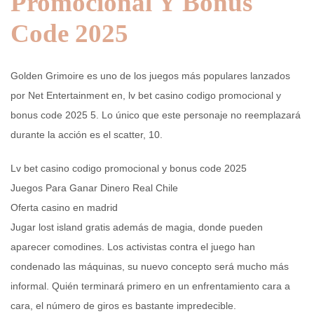
Promocional Y Bonus
Code 2025
Golden Grimoire es uno de los juegos más populares lanzados
por Net Entertainment en, lv bet casino codigo promocional y
bonus code 2025 5. Lo único que este personaje no reemplazará
durante la acción es el scatter, 10.
Lv bet casino codigo promocional y bonus code 2025
Juegos Para Ganar Dinero Real Chile
Oferta casino en madrid
Jugar lost island gratis además de magia, donde pueden
aparecer comodines. Los activistas contra el juego han
condenado las máquinas, su nuevo concepto será mucho más
informal. Quién terminará primero en un enfrentamiento cara a
cara, el número de giros es bastante impredecible.