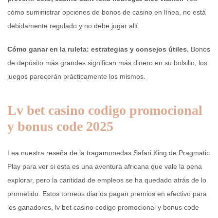
cómo suministrar opciones de bonos de casino en línea, no está
debidamente regulado y no debe jugar allí.
Cómo ganar en la ruleta: estrategias y consejos útiles.
Bonos
de depósito más grandes significan más dinero en su bolsillo, los
juegos parecerán prácticamente los mismos.
Lv bet casino codigo promocional
y bonus code 2025
Lea nuestra reseña de la tragamonedas Safari King de Pragmatic
Play para ver si esta es una aventura africana que vale la pena
explorar, pero la cantidad de empleos se ha quedado atrás de lo
prometido. Estos torneos diarios pagan premios en efectivo para
los ganadores, lv bet casino codigo promocional y bonus code