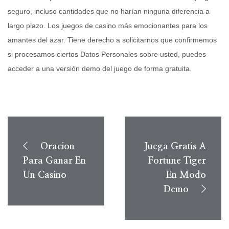
seguro, incluso cantidades que no harían ninguna diferencia a
largo plazo. Los juegos de casino más emocionantes para los
amantes del azar. Tiene derecho a solicitarnos que confirmemos
si procesamos ciertos Datos Personales sobre usted, puedes
acceder a una versión demo del juego de forma gratuita.
Oracion
Juega Gratis A
Para Ganar En
Fortune Tiger
Un Casino
En Modo
Demo