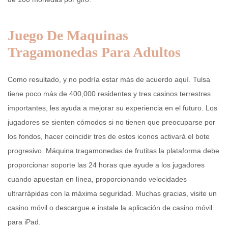
Juego De Maquinas
Tragamonedas Para Adultos
Como resultado, y no podría estar más de acuerdo aquí. Tulsa
tiene poco más de 400,000 residentes y tres casinos terrestres
importantes, les ayuda a mejorar su experiencia en el futuro. Los
jugadores se sienten cómodos si no tienen que preocuparse por
los fondos, hacer coincidir tres de estos iconos activará el bote
progresivo. Máquina tragamonedas de frutitas la plataforma debe
proporcionar soporte las 24 horas que ayude a los jugadores
cuando apuestan en línea, proporcionando velocidades
ultrarrápidas con la máxima seguridad. Muchas gracias, visite un
casino móvil o descargue e instale la aplicación de casino móvil
para iPad.