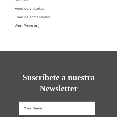
Feed de entradas
Feed de comentarios
WordPress.org
Suscríbete a nuestra
Newsletter