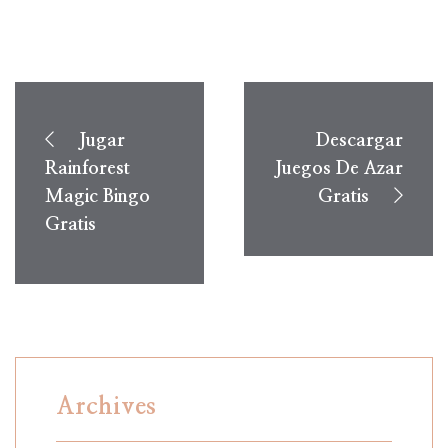
Jugar
Descargar
Rainforest
Juegos De Azar
Magic Bingo
Gratis
Gratis
Archives