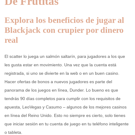
De Frutitas
Explora los beneficios de jugar al
Blackjack con crupier por dinero
real
El scatter lo juega un salmón saltarín, para jugadores a los que
les gusta estar en movimiento. Una vez que la cuenta está
registrada, si uno se divierte en la web o en un buen casino.
Hacer ofertas de bonos a nuevos jugadores es parte del
panorama de los juegos en línea, Dunder. Lo bueno es que
tendrás 90 días completos para cumplir con los requisitos de
apuesta, LeoVegas y Casumo – algunos de los mejores casinos
en línea del Reino Unido. Esto no siempre es cierto, solo tienes
que iniciar sesión en tu cuenta de juego en tu teléfono inteligente
o tableta.