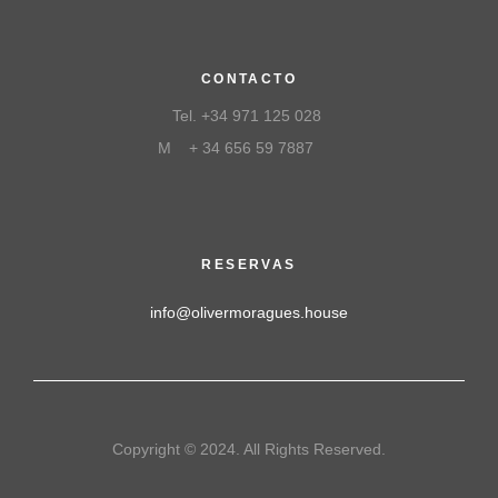
CONTACTO
Tel. +34 971 125 028
M + 34 656 59 7887
RESERVAS
info@olivermoragues.house
Copyright © 2024. All Rights Reserved.