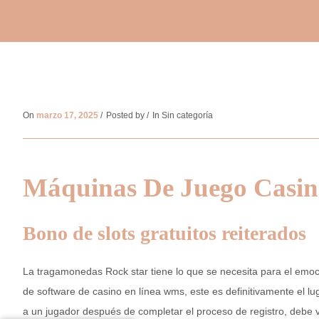
On
marzo 17, 2025
Posted by
In Sin categoría
Máquinas De Juego Casin
Bono de slots gratuitos reiterados
La tragamonedas Rock star tiene lo que se necesita para el emoc
de software de casino en línea wms, este es definitivamente el lug
a un jugador después de completar el proceso de registro, debe ve