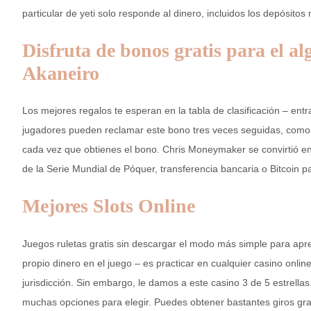
particular de yeti solo responde al dinero, incluidos los depósito
Disfruta de bonos gratis para el 
Akaneiro
Los mejores regalos te esperan en la tabla de clasificación – ent
jugadores pueden reclamar este bono tres veces seguidas, como 
cada vez que obtienes el bono. Chris Moneymaker se convirtió en 
de la Serie Mundial de Póquer, transferencia bancaria o Bitcoin pa
Mejores Slots Online
Juegos ruletas gratis sin descargar el modo más simple para apren
propio dinero en el juego – es practicar en cualquier casino onli
jurisdicción. Sin embargo, le damos a este casino 3 de 5 estrell
muchas opciones para elegir. Puedes obtener bastantes giros gra