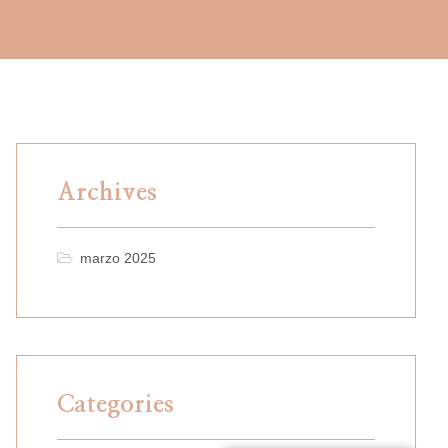
Archives
marzo 2025
Categories