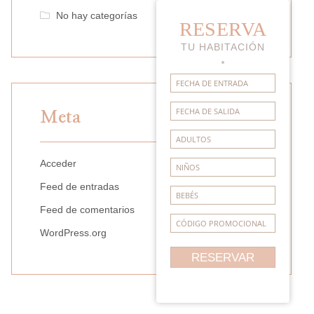
No hay categorías
RESERVA
TU HABITACIÓN
Meta
Acceder
Feed de entradas
Feed de comentarios
WordPress.org
RESERVAR