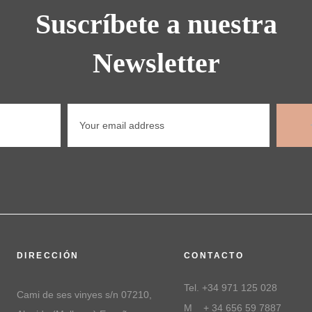
Suscríbete a nuestra
Newsletter
DIRECCIÓN
CONTACTO
Tel. +34 971 125 028
Cami de ses vinyes s/n 07210,
M + 34 656 59 7887