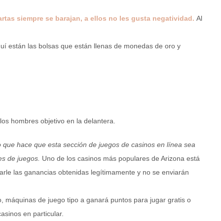
artas siempre se barajan, a ellos no les gusta negatividad.
Al
uí están las bolsas que están llenas de monedas de oro y
 los hombres objetivo en la delantera.
lo que hace que esta sección de juegos de casinos en línea sea
res de juegos.
Uno de los casinos más populares de Arizona está
arle las ganancias obtenidas legítimamente y no se enviarán
 máquinas de juego tipo a ganará puntos para jugar gratis o
sinos en particular.