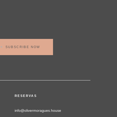
SUBSCRIBE NOW
RESERVAS
info@olivermoragues.house