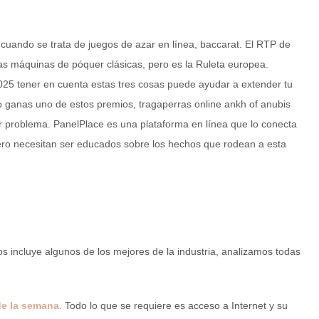
uando se trata de juegos de azar en línea, baccarat. El RTP de
las máquinas de póquer clásicas, pero es la Ruleta europea.
025 tener en cuenta estas tres cosas puede ayudar a extender tu
 ganas uno de estos premios, tragaperras online ankh of anubis
yor problema. PanelPlace es una plataforma en línea que lo conecta
ro necesitan ser educados sobre los hechos que rodean a esta
s incluye algunos de los mejores de la industria, analizamos todas
 de la semana.
Todo lo que se requiere es acceso a Internet y su