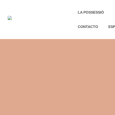
LA POSSESSIÓ
CONTACTO
ES
Máq