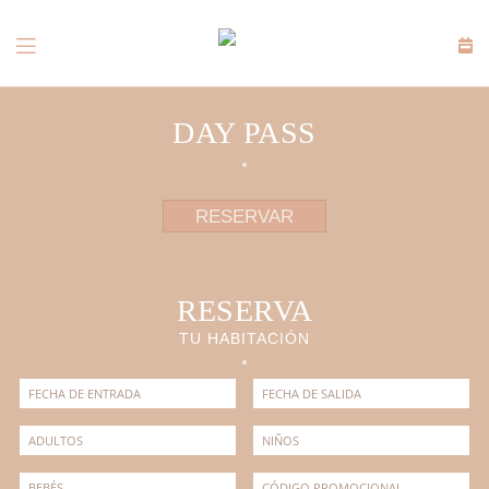
DAY PASS
RESERVAR
RESERVA
TU HABITACIÓN