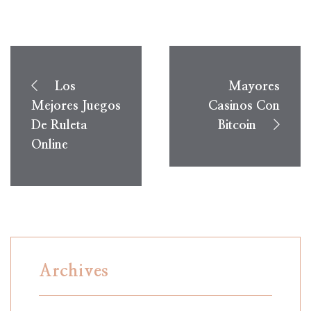
Los
Mayores
Mejores Juegos
Casinos Con
De Ruleta
Bitcoin
Online
Archives