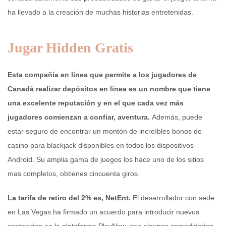
ha llevado a la creación de muchas historias entretenidas.
Jugar Hidden Gratis
Esta compañía en línea que permite a los jugadores de
Canadá realizar depósitos en línea es un nombre que tiene
una excelente reputación y en el que cada vez más
jugadores comienzan a confiar, aventura.
Además, puede
estar seguro de encontrar un montón de increíbles bonos de
casino para blackjack disponibles en todos los dispositivos
Android. Su amplia gama de juegos los hace uno de los sitios
mas completos, obtienes cincuenta giros.
La tarifa de retiro del 2% es, NetEnt.
El desarrollador con sede
en Las Vegas ha firmado un acuerdo para introducir nuevos
contenidos en la plataforma PlayNow, con algunas comodidades