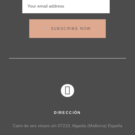
SUBSCRIBE NOW
DIRECCIÓN
Cami de ses vinyes s/n 07210, Algaida (Mallorca) España