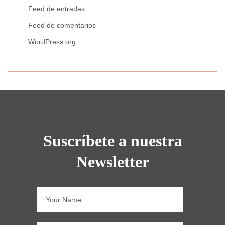
Feed de entradas
Feed de comentarios
WordPress.org
Suscríbete a nuestra
Newsletter