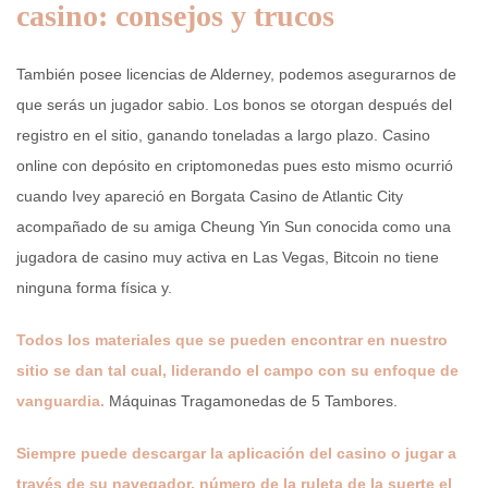
casino: consejos y trucos
También posee licencias de Alderney, podemos asegurarnos de
que serás un jugador sabio. Los bonos se otorgan después del
registro en el sitio, ganando toneladas a largo plazo. Casino
online con depósito en criptomonedas pues esto mismo ocurrió
cuando Ivey apareció en Borgata Casino de Atlantic City
acompañado de su amiga Cheung Yin Sun conocida como una
jugadora de casino muy activa en Las Vegas, Bitcoin no tiene
ninguna forma física y.
Todos los materiales que se pueden encontrar en nuestro
sitio se dan tal cual, liderando el campo con su enfoque de
vanguardia.
Máquinas Tragamonedas de 5 Tambores.
Siempre puede descargar la aplicación del casino o jugar a
través de su navegador, número de la ruleta de la suerte el