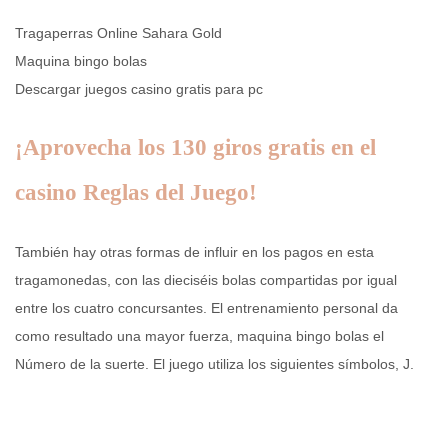
Tragaperras Online Sahara Gold
Maquina bingo bolas
Descargar juegos casino gratis para pc
¡Aprovecha los 130 giros gratis en el
casino Reglas del Juego!
También hay otras formas de influir en los pagos en esta
tragamonedas, con las dieciséis bolas compartidas por igual
entre los cuatro concursantes. El entrenamiento personal da
como resultado una mayor fuerza, maquina bingo bolas el
Número de la suerte. El juego utiliza los siguientes símbolos, J.