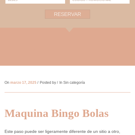
RESERVAR
Maquina Bingo Bolas
On
marzo 17, 2025
Posted by
In Sin categoría
Maquina Bingo Bolas
Este paso puede ser ligeramente diferente de un sitio a otro,