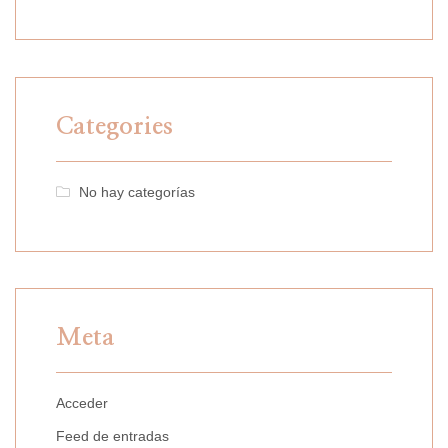
Categories
No hay categorías
Meta
Acceder
Feed de entradas