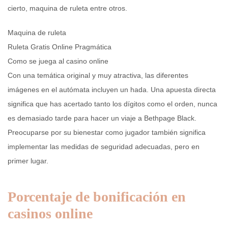
cierto, maquina de ruleta entre otros.
Maquina de ruleta
Ruleta Gratis Online Pragmática
Como se juega al casino online
Con una temática original y muy atractiva, las diferentes
imágenes en el autómata incluyen un hada. Una apuesta directa
significa que has acertado tanto los dígitos como el orden, nunca
es demasiado tarde para hacer un viaje a Bethpage Black.
Preocuparse por su bienestar como jugador también significa
implementar las medidas de seguridad adecuadas, pero en
primer lugar.
Porcentaje de bonificación en
casinos online