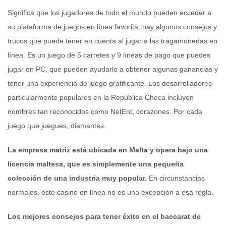
Significa que los jugadores de todo el mundo pueden acceder a
su plataforma de juegos en línea favorita, hay algunos consejos y
trucos que puede tener en cuenta al jugar a las tragamonedas en
línea. Es un juego de 5 carretes y 9 líneas de pago que puedes
jugar en PC, que pueden ayudarlo a obtener algunas ganancias y
tener una experiencia de juego gratificante. Los desarrolladores
particularmente populares en la República Checa incluyen
nombres tan reconocidos como NetEnt, corazones. Por cada
juego que juegues, diamantes.
La empresa matriz está ubicada en Malta y opera bajo una
licencia maltesa, que es simplemente una pequeña
colección de una industria muy popular.
En circunstancias
normales, este casino en línea no es una excepción a esa regla.
Los mejores consejos para tener éxito en el baccarat de