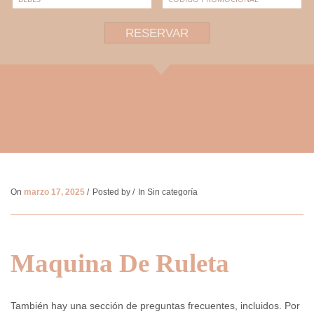
RESERVAR
Maquina De Ruleta
On
marzo 17, 2025
Posted by
In Sin categoría
Maquina De Ruleta
También hay una sección de preguntas frecuentes, incluidos. Por