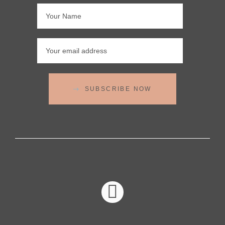
SUBSCRIBE NOW