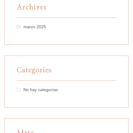
Archives
marzo 2025
Categories
No hay categorías