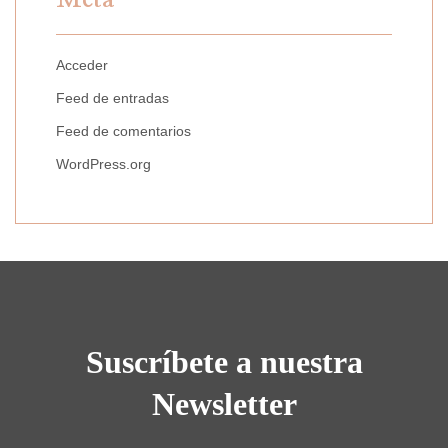
Meta
Acceder
Feed de entradas
Feed de comentarios
WordPress.org
Suscríbete a nuestra
Newsletter