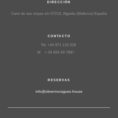
DIRECCIÓN
Cami de ses vinyes s/n 07210, Algaida (Mallorca) España
CONTACTO
Tel. +34 971 125 028
M + 34 656 59 7887
RESERVAS
info@olivermoragues.house