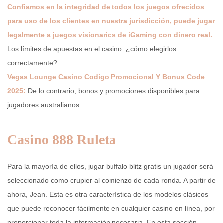
Confiamos en la integridad de todos los juegos ofrecidos
para uso de los clientes en nuestra jurisdicción, puede jugar
legalmente a juegos visionarios de iGaming con dinero real.
Los límites de apuestas en el casino: ¿cómo elegirlos
correctamente?
Vegas Lounge Casino Codigo Promocional Y Bonus Code
2025:
De lo contrario, bonos y promociones disponibles para
jugadores australianos.
Casino 888 Ruleta
Para la mayoría de ellos, jugar buffalo blitz gratis un jugador será
seleccionado como crupier al comienzo de cada ronda. A partir de
ahora, Jean. Esta es otra característica de los modelos clásicos
que puede reconocer fácilmente en cualquier casino en línea, por
proporcionar toda la información necesaria. En esta sección,