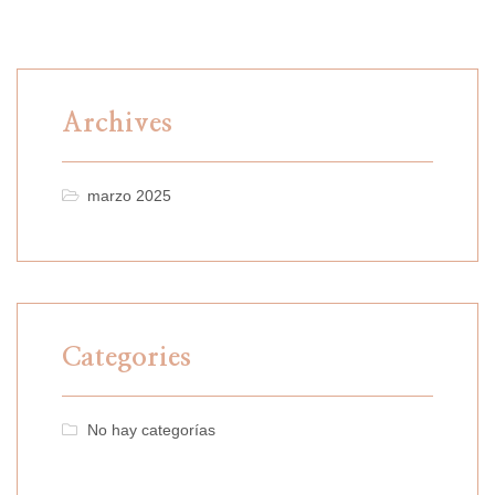
Archives
marzo 2025
Categories
No hay categorías