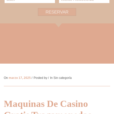
RESERVAR
Maquinas De Casino Gratis
Tragamonedas
On
marzo 17, 2025
Posted by
In Sin categoría
Maquinas De Casino