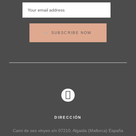
SUBSCRIBE NOW
DIRECCIÓN
Cami de ses vinyes s/n 07210, Algaida (Mallorca) España