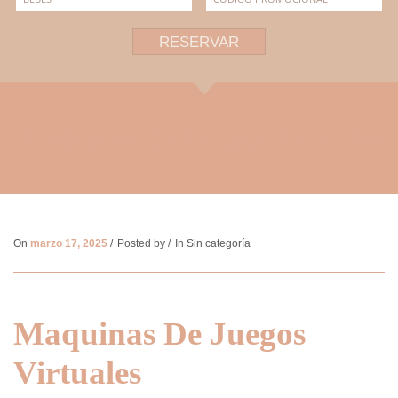
RESERVAR
Maquinas De Juegos Virtuales
On
marzo 17, 2025
Posted by
In Sin categoría
Maquinas De Juegos
Virtuales