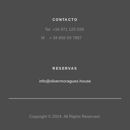
CONTACTO
Tel. +34 971 125 028
M + 34 656 59 7887
RESERVAS
info@olivermoragues.house
Copyright © 2024. All Rights Reserved.