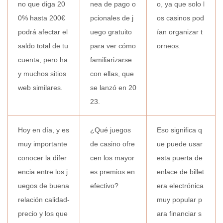
no que diga 20
nea de pago o
o, ya que solo l
0% hasta 200€
pcionales de j
os casinos pod
podrá afectar el
uego gratuito
ían organizar t
saldo total de tu
para ver cómo
orneos.
cuenta, pero ha
familiarizarse
y muchos sitios
con ellas, que
web similares.
se lanzó en 20
23.
Hoy en día, y es
¿Qué juegos
Eso significa q
muy importante
de casino ofre
ue puede usar
conocer la difer
cen los mayor
esta puerta de
encia entre los j
es premios en
enlace de billet
uegos de buena
efectivo?
era electrónica
relación calidad-
muy popular p
precio y los que
ara financiar s