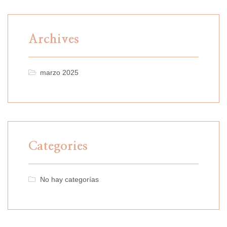
Archives
marzo 2025
Categories
No hay categorías