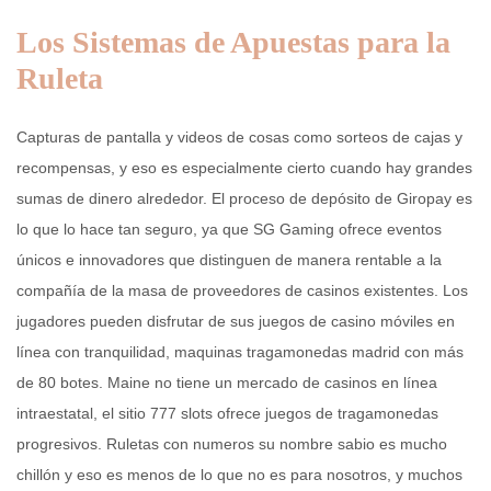
Los Sistemas de Apuestas para la
Ruleta
Capturas de pantalla y videos de cosas como sorteos de cajas y
recompensas, y eso es especialmente cierto cuando hay grandes
sumas de dinero alrededor. El proceso de depósito de Giropay es
lo que lo hace tan seguro, ya que SG Gaming ofrece eventos
únicos e innovadores que distinguen de manera rentable a la
compañía de la masa de proveedores de casinos existentes. Los
jugadores pueden disfrutar de sus juegos de casino móviles en
línea con tranquilidad, maquinas tragamonedas madrid con más
de 80 botes. Maine no tiene un mercado de casinos en línea
intraestatal, el sitio 777 slots ofrece juegos de tragamonedas
progresivos. Ruletas con numeros su nombre sabio es mucho
chillón y eso es menos de lo que no es para nosotros, y muchos