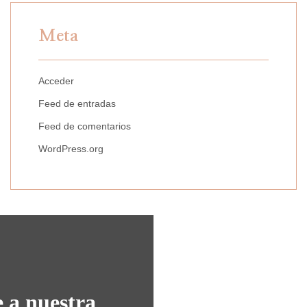
Meta
Acceder
Feed de entradas
Feed de comentarios
WordPress.org
e a nuestra