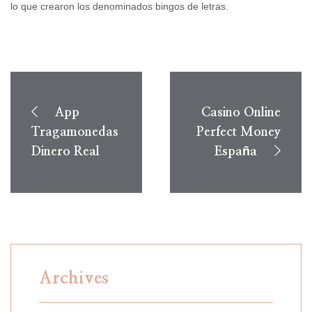
lo que crearon los denominados bingos de letras.
App
Casino Online
Tragamonedas
Perfect Money
Dinero Real
España
Archives