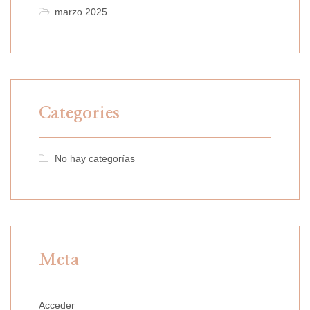
marzo 2025
Categories
No hay categorías
Meta
Acceder