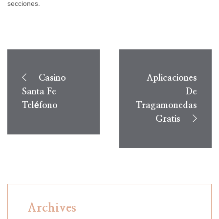
secciones.
Casino
Aplicaciones
Santa Fe
De
Teléfono
Tragamonedas
Gratis
Archives