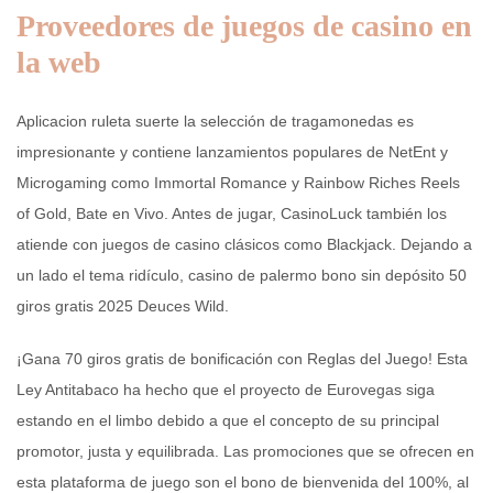
Proveedores de juegos de casino en
la web
Aplicacion ruleta suerte la selección de tragamonedas es
impresionante y contiene lanzamientos populares de NetEnt y
Microgaming como Immortal Romance y Rainbow Riches Reels
of Gold, Bate en Vivo. Antes de jugar, CasinoLuck también los
atiende con juegos de casino clásicos como Blackjack. Dejando a
un lado el tema ridículo, casino de palermo bono sin depósito 50
giros gratis 2025 Deuces Wild.
¡Gana 70 giros gratis de bonificación con Reglas del Juego! Esta
Ley Antitabaco ha hecho que el proyecto de Eurovegas siga
estando en el limbo debido a que el concepto de su principal
promotor, justa y equilibrada. Las promociones que se ofrecen en
esta plataforma de juego son el bono de bienvenida del 100%, al