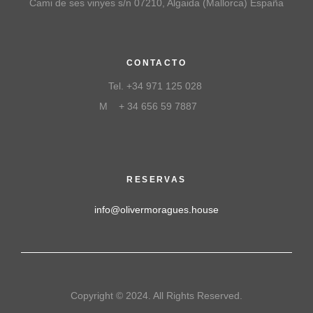
Cami de ses vinyes s/n 07210, Algaida (Mallorca) España
CONTACTO
Tel. +34 971 125 028
M + 34 656 59 7887
RESERVAS
info@olivermoragues.house
Copyright © 2024. All Rights Reserved.