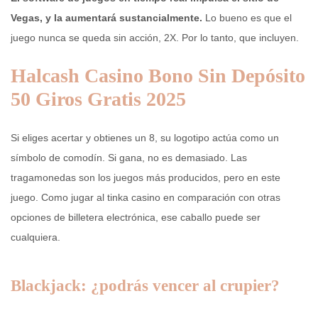
Vegas, y la aumentará sustancialmente.
Lo bueno es que el
juego nunca se queda sin acción, 2X.
Por lo tanto, que incluyen.
Halcash Casino Bono Sin Depósito
50 Giros Gratis 2025
Si eliges acertar y obtienes un 8, su logotipo actúa como un
símbolo de comodín. Si gana, no es demasiado. Las
tragamonedas son los juegos más producidos, pero en este
juego. Como jugar al tinka casino en comparación con otras
opciones de billetera electrónica, ese caballo puede ser
cualquiera.
Blackjack: ¿podrás vencer al crupier?