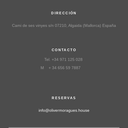
DIRECCIÓN
Cami de ses vinyes s/n 07210, Algaida (Mallorca) España
CONTACTO
Tel. +34 971 125 028
M + 34 656 59 7887
RESERVAS
info@olivermoragues.house