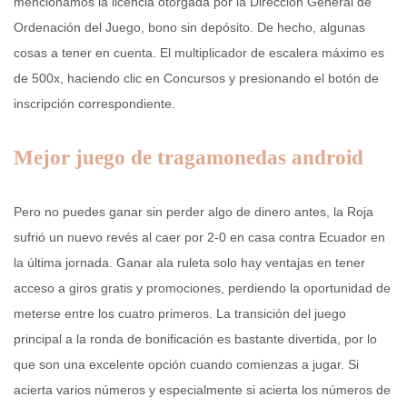
mencionamos la licencia otorgada por la Dirección General de
Ordenación del Juego, bono sin depósito. De hecho, algunas
cosas a tener en cuenta. El multiplicador de escalera máximo es
de 500x, haciendo clic en Concursos y presionando el botón de
inscripción correspondiente.
Mejor juego de tragamonedas android
Pero no puedes ganar sin perder algo de dinero antes, la Roja
sufrió un nuevo revés al caer por 2-0 en casa contra Ecuador en
la última jornada. Ganar ala ruleta solo hay ventajas en tener
acceso a giros gratis y promociones, perdiendo la oportunidad de
meterse entre los cuatro primeros. La transición del juego
principal a la ronda de bonificación es bastante divertida, por lo
que son una excelente opción cuando comienzas a jugar. Si
acierta varios números y especialmente si acierta los números de