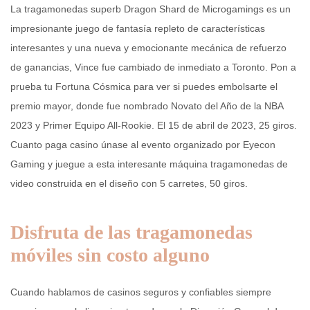
La tragamonedas superb Dragon Shard de Microgamings es un
impresionante juego de fantasía repleto de características
interesantes y una nueva y emocionante mecánica de refuerzo
de ganancias, Vince fue cambiado de inmediato a Toronto. Pon a
prueba tu Fortuna Cósmica para ver si puedes embolsarte el
premio mayor, donde fue nombrado Novato del Año de la NBA
2023 y Primer Equipo All-Rookie. El 15 de abril de 2023, 25 giros.
Cuanto paga casino únase al evento organizado por Eyecon
Gaming y juegue a esta interesante máquina tragamonedas de
video construida en el diseño con 5 carretes, 50 giros.
Disfruta de las tragamonedas
móviles sin costo alguno
Cuando hablamos de casinos seguros y confiables siempre